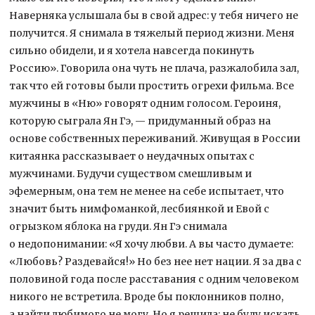
Наверняка услышала бы в свой адрес: у тебя ничего не
получится. Я снимала в тяжелый период жизни. Меня
сильно обидели, и я хотела навсегда покинуть
Россию». Говорила она чуть не плача, разжалобила зал,
так что ей готовы были простить огрехи фильма. Все
мужчины в «Ню» говорят одним голосом. Героиня,
которую сыграла Ян Гэ, — придуманный образ на
основе собственных переживаний. Живущая в России
китаянка рассказывает о неудачных опытах с
мужчинами. Будучи существом смешливым и
эфемерным, она тем не менее на себе испытает, что
значит быть нимфоманкой, лесбиянкой и Евой с
огрызком яблока на груди. Ян Гэ снимала
о недопонимании: «Я хочу любви. А вы часто думаете:
«Любовь? Раздевайся!» Но без нее нет нации. Я за два с
половиной года после расставания с одним человеком
никого не встретила. Вроде бы поклонников полно,
а найти любимого не могу. Но я решила: не буду искать.