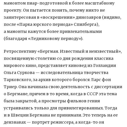
мамонтом пиар-подготовкой к более масштабному
проекту. Он пытается понять, почему никто не
заинтересован в «воскрешении» динозавров (видимо,
после «Парка юрского периода» Спилберга),
а мамонты кажутся более привлекательными
(благодаря «Ледниковому периоду»).
Ретроспективу «Бергман. Известный и неизвестный»,
посвященную столетию со дня рождения классика
мирового кино, представляет киновед из Голландии
Ольга Суркова — исследовательница творчества
Тарковского, за архив которого боролся Ларс фон
Триер. Она начинала свою деятельность с диссертации
о Бергмане, причем в то время, когда в СССР эта тема
была закрытой, а просмотры фильмов гения
устраивались только для привилегированных. Тогда
и в Швеции Бергмана не принимали. Это теперь на ее
дензнаках — портрет режиссера, а когда-то он