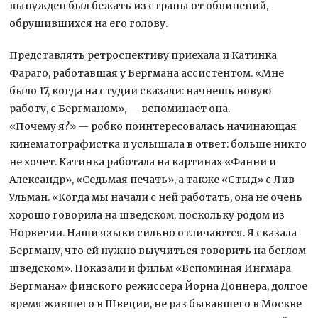
вынужден был бежать из страны от обвинений,
обрушившихся на его голову.
Представлять ретроспективу приехала и Катинка
Фараго, работавшая у Бергмана ассистентом. «Мне
было 17, когда на студии сказали: начнешь новую
работу, с Бергманом», — вспоминает она.
«Почему я?» — робко поинтересовалась начинающая
кинематографистка и услышала в ответ: больше никто
не хочет. Катинка работала на картинах «Фанни и
Александр», «Седьмая печать», а также «Стыд» с Лив
Ульман. «Когда мы начали с ней работать, она не очень
хорошо говорила на шведском, поскольку родом из
Норвегии. Наши языки сильно отличаются. Я сказала
Бергману, что ей нужно выучиться говорить на беглом
шведском». Показали и фильм «Вспоминая Ингмара
Бергмана» финского режиссера Йорна Доннера, долгое
время жившего в Швеции, не раз бывавшего в Москве