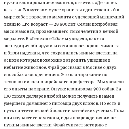
нужно клонирование мамонтов, ответил: «Детишек
катать». В якутском музее хранится единственный в
мире хобот взрослого мамонта с уцелевшей мышечной
тканью. Его возраст — 28 800 лет. Семен попробовал
мясо мамонта, пролежавшего тысячелетия в вечной
мерзлоте. В «Генезисе 2.0» мы увидели, как его
экспедиция обнаружила сочившуюся кровь мамонта,
и были надежды, что сохранились живые клетки, на
основе которых возможно возродить ушедшее в
небытие животное. Фрай рассказал в Москве о двух
способах «воскрешения». Это клонирование по
технологии южнокорейского профессора. Мы увидели
его опыты на экране. Он уже клонировал 900 собак. За
100 тысяч долларов любой может получить взамен
умершего домашнего питомца двух клонов. Но есть и
путь синтетической биологии китайских ученых. Пока
они изучают геном слона, и для возрождения им не
нужны живые клетки. Фрай считает историю с