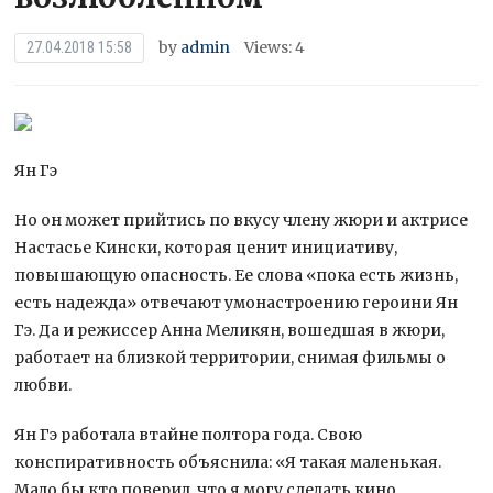
by
admin
Views: 4
27.04.2018 15:58
Ян Гэ
Но он может прийтись по вкусу члену жюри и актрисе
Настасье Кински, которая ценит инициативу,
повышающую опасность. Ее слова «пока есть жизнь,
есть надежда» отвечают умонастроению героини Ян
Гэ. Да и режиссер Анна Меликян, вошедшая в жюри,
работает на близкой территории, снимая фильмы о
любви.
Ян Гэ работала втайне полтора года. Свою
конспиративность объяснила: «Я такая маленькая.
Мало бы кто поверил, что я могу сделать кино.