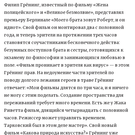
Филип Грёнинг, известный по фильму «Жена
полицейского» и «Великое безмолвие», представлял
премьеру Берлинале «Моего брата зовут Роберт, и он
идиот». Свой фильм он монтировал два с половиной
года, и теперь зрители на протяжении трех часов
становятся соучастниками бесконечного действа:
безумных поступков брата и сестры, готовящихся к
экзамену по философии и занимающихся любовью в
поле. «Фильм проникает в зрителя как вирус» — в этом
Грёнинг прав. На недоумение части зрителей по
поводу долгого лежания героев в траве Грёнинг
отвечает: «Мои фильмы длятся по три часа, и я ничего
не могу с этим поделать. Создание пространства для
переживаний требует много времени. Есть же у Жака
Риветта фильм, длящийся четырнадцать с половиной
часов. Режиссер может управлять временем.
Тарковский был в этом деле мастер». Свой новый
фильм «Какова природа искусства?» Грёнинг уже