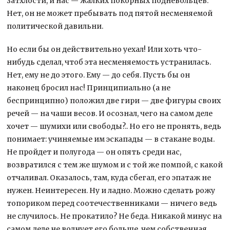
затхлости, и нас — жалких покорных подневольцев.
Нет, он не может пребывать под пятой несменяемой
политической давильни.
Но если бы он действительно уехал! Или хоть что-
нибудь сделал, чтоб эта несменяемость устранилась.
Нет, ему не до этого. Ему — до себя. Пусть бы он
наконец бросил нас! Принципиально (а не
беспринципно) положил две гири — две фигуры своих
речей — на чаши весов. И осознал, чего на самом деле
хочет — шумихи или свободы?.. Но его не пронять, ведь
понимает: учиняемые им эскапады — в стакане воды.
Не пройдет и полугода — он опять среди нас,
возвратился с тем же шумом и с той же помпой, с какой
отчаливал. Оказалось, там, куда сбегал, его эпатаж не
нужен. Неинтересен. Ну и ладно. Можно сделать рожу
топориком перед соотечественниками — ничего ведь
не случилось. Не прокатило? Не беда. Никакой минус на
самом деле не волнует его больше, чем собственная