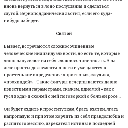
вновь вернуться в лоно послушания и сделаться
слугой. Верноподданически льстит, если его куда-
нибудь изберут.
Святой
Бывает, встречаются сложносочиненные
человеческие индивидуальности, но есть те, которые
лишь напускают на себя сложносочиненность. А на
деле просты до элементарности и умещаются в
простенькие определения: «притвора», «жулик»,
«прохиндей»… Такие фигуры исчерпываются давно
известными параметрами, скажем, идиомой «как с
гуся вода» и схожей с ней поговоркой о божьей росе…
Он будет ездить к проституткам, брать взятки, лгать
напропалую и при этом корчить из себя правдолюбца и
распятого мессию, изрекателя истины в последней