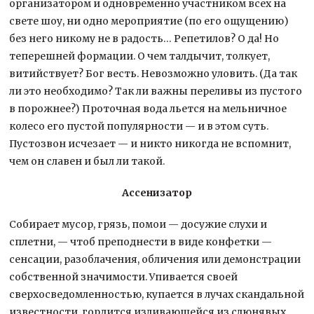
организатором и одновременно участником всех на
свете шоу, ни одно мероприятие (по его ощущению)
без него никому не в радость… Репетилов? О да! Но
теперешней формации. О чем талдычит, толкует,
витийствует? Бог весть. Невозможно уловить. (Да так
ли это необходимо? Так ли важны переливы из пустого
в порожнее?) Проточная вода льется на мельничное
колесо его пустой популярности — и в этом суть.
Пустозвон исчезает — и никто никогда не вспомнит,
чем он славен и был ли такой.
Ассенизатор
Собирает мусор, грязь, помои — досужие слухи и
сплетни, — чтоб преподнести в виде конфетки —
сенсации, разоблачения, обличения или демонстрации
собственной значимости. Упивается своей
сверхосведомленностью, купается в лучах скандальной
известности, гордится изливающейся из слюнявых