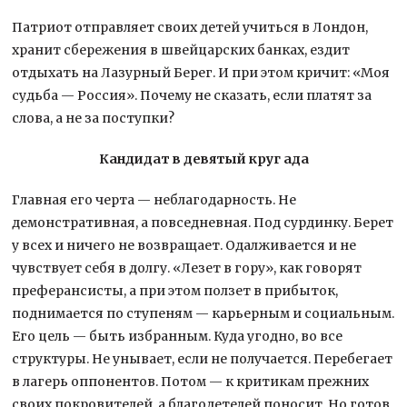
Патриот отправляет своих детей учиться в Лондон,
хранит сбережения в швейцарских банках, ездит
отдыхать на Лазурный Берег. И при этом кричит: «Моя
судьба — Россия». Почему не сказать, если платят за
слова, а не за поступки?
Кандидат в девятый круг ада
Главная его черта — неблагодарность. Не
демонстративная, а повседневная. Под сурдинку. Берет
у всех и ничего не возвращает. Одалживается и не
чувствует себя в долгу. «Лезет в гору», как говорят
преферансисты, а при этом ползет в прибыток,
поднимается по ступеням — карьерным и социальным.
Его цель — быть избранным. Куда угодно, во все
структуры. Не унывает, если не получается. Перебегает
в лагерь оппонентов. Потом — к критикам прежних
своих покровителей, а благодетелей поносит. Но готов