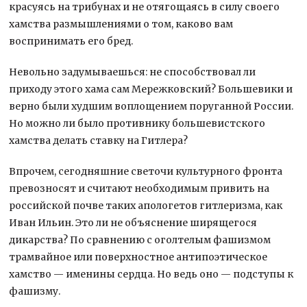
красуясь на трибунах и не отягощаясь в силу своего
хамства размышлениями о том, каково вам
воспринимать его бред.
Невольно задумываешься: не способствовал ли
приходу этого хама сам Мережковский? Большевики и
верно были худшим воплощением поруганной России.
Но можно ли было противнику большевистского
хамства делать ставку на Гитлера?
Впрочем, сегодняшние светочи культурного фронта
превозносят и считают необходимым привить на
российской почве таких апологетов гитлеризма, как
Иван Ильин. Это ли не объяснение ширящегося
дикарства? По сравнению с оголтелым фашизмом
трамвайное или поверхностное антипоэтическое
хамство — именины сердца. Но ведь оно — подступы к
фашизму.