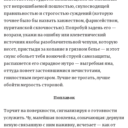
уст непрошибаемой пошлостью, скулосводящей
правильностью и строгостью суждений (которую
точнее было бы назвать ханжеством, фарисейством,
пуританской склочностью). Попробуй задень его —
возрази, укажи на ошибку или клеветнический
источник якобы разоблачительной чепухи, которую
несет, пристыди за копание в грязном белье — и этот
скунс обольет тебя вонючей струей самозащиты,
распахнется его смрадное нутро — выгребная яма,
оттуда повеет застоявшимися нечистотами,
гнилостным перегаром. Лучше не трогать, лучше
обойти мерзость стороной.
Поплавок
Торчит на поверхности, сигнализируя о готовности
услужить. Чу, малейшая поклевка, означающая: дернули
некую связанную с ним наживку, исчезает — как от