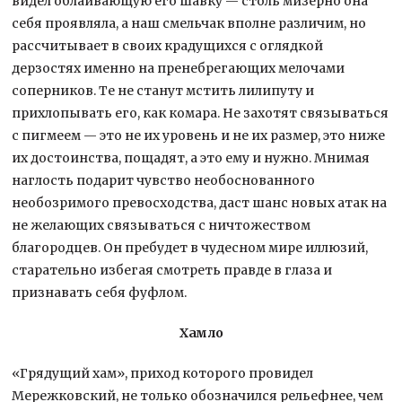
видел облаивающую его шавку — столь мизерно она
себя проявляла, а наш смельчак вполне различим, но
рассчитывает в своих крадущихся с оглядкой
дерзостях именно на пренебрегающих мелочами
соперников. Те не станут мстить лилипуту и
прихлопывать его, как комара. Не захотят связываться
с пигмеем — это не их уровень и не их размер, это ниже
их достоинства, пощадят, а это ему и нужно. Мнимая
наглость подарит чувство необоснованного
необозримого превосходства, даст шанс новых атак на
не желающих связываться с ничтожеством
благородцев. Он пребудет в чудесном мире иллюзий,
старательно избегая смотреть правде в глаза и
признавать себя фуфлом.
Хамло
«Грядущий хам», приход которого провидел
Мережковский, не только обозначился рельефнее, чем