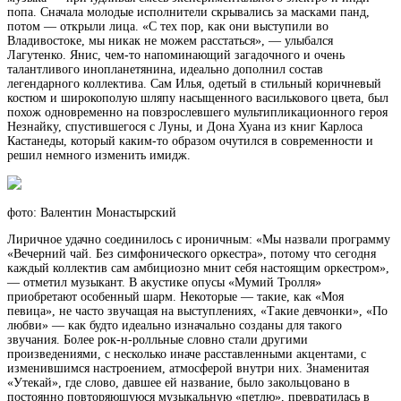
попа. Сначала молодые исполнители скрывались за масками панд,
потом — открыли лица. «С тех пор, как они выступили во
Владивостоке, мы никак не можем расстаться», — улыбался
Лагутенко. Янис, чем-то напоминающий загадочного и очень
талантливого инопланетянина, идеально дополнил состав
легендарного коллектива. Сам Илья, одетый в стильный коричневый
костюм и широкополую шляпу насыщенного василькового цвета, был
похож одновременно на повзрослевшего мультипликационного героя
Незнайку, спустившегося с Луны, и Дона Хуана из книг Карлоса
Кастанеды, который каким-то образом очутился в современности и
решил немного изменить имидж.
фото: Валентин Монастырский
Лиричное удачно соединилось с ироничным: «Мы назвали программу
«Вечерний чай. Без симфонического оркестра», потому что сегодня
каждый коллектив сам амбициозно мнит себя настоящим оркестром»,
— отметил музыкант. В акустике опусы «Мумий Тролля»
приобретают особенный шарм. Некоторые — такие, как «Моя
певица», не часто звучащая на выступлениях, «Такие девчонки», «По
любви» — как будто идеально изначально созданы для такого
звучания. Более рок-н-ролльные словно стали другими
произведениями, с несколько иначе расставленными акцентами, с
изменившимся настроением, атмосферой внутри них. Знаменитая
«Утекай», где слово, давшее ей название, было закольцовано в
постоянно повторяющуюся музыкальную «петлю», превратилась в