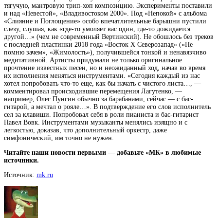
тягучую, мантровую трип-хоп композицию. Эксперименты поставили
и над «Невестой», «Владивостоком 2000». Под «Непокой» с альбома
«Слияние и Поглощение» особо впечатлительные барышни пустили
слезу, слушая, как «где-то умоляет вас один, где-то дожидается
другой…» (чем не современный Вертинский). Не обошлось без треков
с последней пластинки 2018 года «Восток X Северозапад» («Не
помню зачем», «Жимолость»), получившейся тонкой и ненавязчиво
медитативной. Артисты придумали не только оригинальное
прочтение известных песен, но и неожиданный ход, начав во время
их исполнения меняться инструментами. «Сегодня каждый из нас
хотел попробовать что-то еще, как бы начать с чистого листа…, —
комментировал происходившие перемещения Лагутенко, —
например, Олег Пунгин обычно за барабанами, сейчас — с бас-
гитарой, а мечтал о рояле…». В подтверждение его слов исполнитель
сел за клавиши. Попробовал себя в роли пианиста и бас-гитарист
Павел Вовк. Инструментами музыканты менялись изящно и с
легкостью, доказав, что дополнительный оркестр, даже
симфонический, им точно не нужен.
Читайте наши новости первыми — добавьте «МК» в любимые
источники.
Источник:
mk.ru