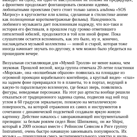
а фронтмен продолжает фонтанировать свежими идеями,
любопытными проектами (чего стоит только
запись альбома «SOS
Матросу» в кругосветке или клипы, сделанные в стилистике аниме
как полноценные короткометражные фильмы). Находчивость
любимого музыканта дает поклонникам надежду, что все-таки и
история его фестиваля, в прошлом году громко отметившего
пятилетний юбилей, продолжится в той или иной форме. Пока
слушателям остается вспоминать, как это было, ну и, конечно,
наслаждаться музыкой коллектива — новой и старой, которая тоже
иногда начинает звучать по-другому, в чем можно было убедиться на
прошедшем вечере.
Визуальная составляющая для «Мумий Тролля» не менее важна, чем
звуковая. Прошлой весной, когда группа отмечала 20-летие пластинки
«Морская», она «волшебным образом» появилась на площадке из
огромной проекции корабельного контейнера, а круглый видео- «глаз»
на заднем фоне превращался то в планеты, то в портал, ведущий в
какую-то параллельную вселенную, где бежал зверь, появлялись
фигуры, неведомые персонажи. На этот раз артисты вообще решили
отказаться от традиционного задника сцены, подвесив над ней под
углом в 60 градусов зеркальную, похожую на металлическую
поверхность, на которой отражения их самих и инструментов в
сочетании с динамической подсветкой создавали яркую живую
картинку. Действие началось с завораживающей инструментальной
прелюдии: за белым роялем сидел Янис Шипкевиц, он же Shipsi,
который в 2009 основал вместе с Рейнисом Сеянсом в Риге группу
Instrumenti, очень быстро начавшую завоевывать популярность. Их
музыка — причудливая смесь экспериментального электро и инди-