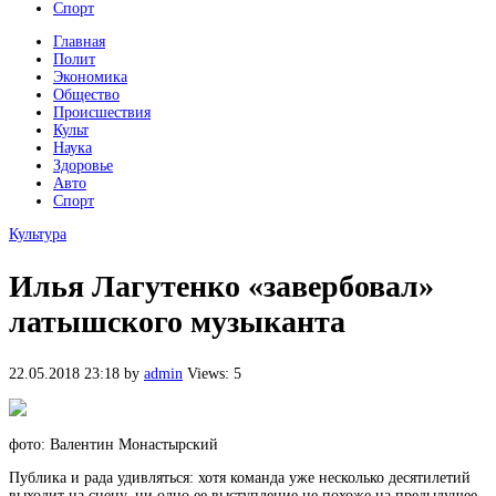
Спорт
Главная
Полит
Экономика
Общество
Происшествия
Культ
Наука
Здоровье
Авто
Спорт
Культура
Илья Лагутенко «завербовал»
латышского музыканта
22.05.2018 23:18
by
admin
Views: 5
фото: Валентин Монастырский
Публика и рада удивляться: хотя команда уже несколько десятилетий
выходит на сцену, ни одно ее выступление не похоже на предыдущее,