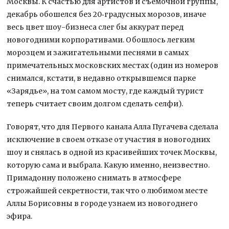
Москвы. К счастью для артистов и съемочной группы,
декабрь обошелся без 20‑градусных морозов, иначе
весь цвет шоу-бизнеса слег бы аккурат перед
новогодними корпоративами. Обошлось легким
морозцем и зажигательными песнями в самых
примечательных московских местах (один из номеров
снимался, кстати, в недавно открывшемся парке
«Зарядье», на том самом мосту, где каждый турист
теперь считает своим долгом сделать селфи).
Говорят, что для Первого канала Алла Пугачева сделала
исключение в своем отказе от участия в новогодних
шоу и снялась в одной из красивейших точек Москвы,
которую сама и выбрала. Какую именно, неизвестно.
Примадонну положено снимать в атмосфере
строжайшей секретности, так что о любимом месте
Аллы Борисовны в городе узнаем из новогоднего
эфира.