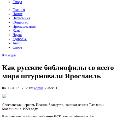
Спорт
Главная
Полит
Экономика
Общество
Происшествия
Культ
Наука
Здоровье
Авто
Спорт
Культура
Как русские библиофилы со всего
мира штурмовали Ярославль
04.06.2017 17:58
by
admin
Views: 3
Ярославская церковь Иоанна Златоуста, запечатленная Татьяной
Мавриной в 1959 году.
Все началось с общего собрания НСБ, где не обошлось без