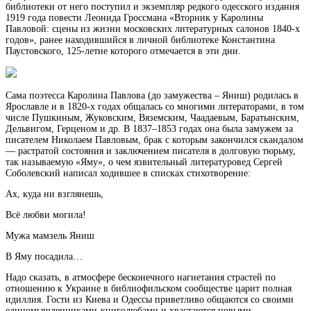
библиотеки от него поступил и экземпляр редкого одесского издания
1919 года повести Леонида Гроссмана «Вторник у Каролины
Павловой: сцены из жизни московских литературных салонов 1840-х
годов», ранее находившийся в личной библиотеке Константина
Паустовского, 125-летие которого отмечается в эти дни.
Сама поэтесса Каролина Павлова (до замужества – Яниш) родилась в
Ярославле и в 1820-х годах общалась со многими литераторами, в том
числе Пушкиным, Жуковским, Вяземским, Чаадаевым, Баратынским,
Дельвигом, Герценом и др. В 1837–1853 годах она была замужем за
писателем Николаем Павловым, брак с которым закончился скандалом
— растратой состояния и заключением писателя в долговую тюрьму,
так называемую «Яму», о чем язвительный литературовед Сергей
Соболевский написал ходившее в списках стихотворение:
Ах, куда ни взглянешь,
Всё любви могила!
Мужа мамзель Яниш
В Яму посадила…
Надо сказать, в атмосфере бесконечного нагнетания страстей по
отношению к Украине в библиофильском сообществе царит полная
идиллия. Гости из Киева и Одессы приветливо общаются со своими
единомышленниками-книголюбами и хвастаются новыми