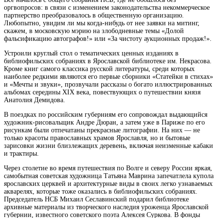
оргвопросов: в связи с изменением законодательства некоммерческое
партнерство преобразовалось в общественную
организацию.
Любопытно, увидим ли мы когда-нибудь от нее заявки на митинг,
скажем, в московскую мэрию на злободневные темы «Долой
фальсификацию автографов!» или «За чистоту аукционных продаж!».
Устроили круглый стол о тематических ценных изданиях в
библиофильских собраниях в Ярославской библиотеке им. Некрасова.
Кроме книг самого классика русской литературы, среди которых
наиболее редкими являются его первые сборники «Статейки в стихах»
и «Мечты и звуки», прозвучали рассказы о богато иллюстрированных
альбомах середины XIX века, повествующих о путешествии князя
Анатолия Демидова.
В поездках по российским губерниям его сопровождал выдающийся
художник-рисовальщик Андре Дюран, а затем уже в Париже по его
рисункам были отпечатаны прекрасные литографии. На них — не
только красоты православных храмов Ярославля, но и бытовые
зарисовки жизни близлежащих деревень, включая неизменные кабаки
и трактиры.
Через столетие во время путешествия по Волге и северу России яркая,
самобытная советская художница Татьяна Маврина запечатлела купола
ярославских церквей и архитектурные виды в своих легко узнаваемых
акварелях, которые тоже оказались в библиофильских собраниях.
Председатель НСБ Михаил Сеславинский подарил библиотеке
архивные материалы из творческого наследия уроженца Ярославской
губернии, известного советского поэта Алексея Суркова. В фонды