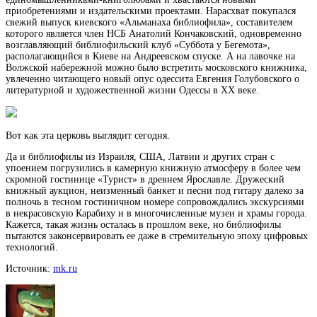
приобретениями и издательскими проектами. Нарасхват покупался
свежий выпуск киевского «Альманаха библиофила», составителем
которого является член НСБ Анатолий Кончаковский, одновременно
возглавляющий библиофильский клуб «Суббота у Бегемота»,
располагающийся в Киеве на Андреевском спуске. А на лавочке на
Волжской набережной можно было встретить московского книжника,
увлеченно читающего новый опус одессита Евгения Голубовского о
литературной и художественной жизни Одессы в ХХ веке.
Вот как эта церковь выглядит сегодня.
Да и библиофилы из Израиля, США, Латвии и других стран с
упоением погрузились в камерную книжную атмосферу в более чем
скромной гостинице «Турист» в древнем Ярославле. Дружеский
книжный аукцион, неизменный банкет и песни под гитару далеко за
полночь в тесном гостиничном номере сопровождались экскурсиями
в некрасовскую Карабиху и в многочисленные музеи и храмы города.
Кажется, такая жизнь осталась в прошлом веке, но библиофилы
пытаются законсервировать ее даже в стремительную эпоху цифровых
технологий.
Источник:
mk.ru