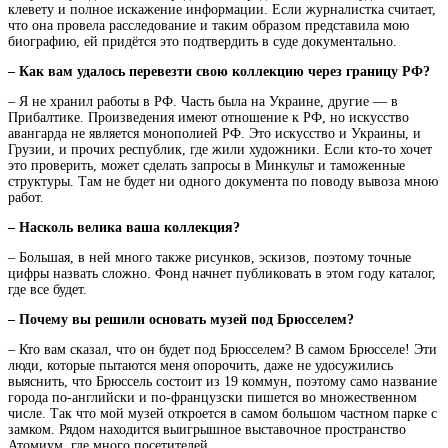
клевету и полное искажение информации. Если журналистка считает,
что она провела расследование и таким образом представила мою
биографию, ей придётся это подтвердить в суде документально.
– Как вам удалось перевезти свою коллекцию через границу РФ?
– Я не хранил работы в РФ. Часть была на Украине, другие — в
Прибалтике. Произведения имеют отношение к РФ, но искусство
авангарда не является монополией РФ. Это искусство и Украины, и
Грузии, и прочих республик, где жили художники. Если кто-то хочет
это проверить, может сделать запросы в Минкульт и таможенные
структуры. Там не будет ни одного документа по поводу вывоза мною
работ.
– Насколь велика ваша коллекция?
– Большая, в ней много также рисунков, эскизов, поэтому точные
цифры назвать сложно. Фонд начнет публиковать в этом году каталог,
где все будет.
– Почему вы решили основать музей под Брюсселем?
– Кто вам сказал, что он будет под Брюсселем? В самом Брюсселе! Эти
люди, которые пытаются меня опорочить, даже не удосужились
выяснить, что Брюссель состоит из 19 коммун, поэтому само название
города по-английски и по-французски пишется во множественном
числе. Так что мой музей откроется в самом большом частном парке с
замком. Рядом находится выигрышное выставочное пространство
Атомиум, где много посетителей.