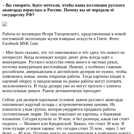
– Вы говорите, будто мечтали, чтобы ваша коллекция русского
авангарда вернулась в Россию. Почему вы не передали её
государству РФ?
Работы из коллекции Игоря Топоровского, представленные в новой
постоянной экспозиции музея изящных искусств в Генте. Фото:
Facebook MSK Gent
– Мне было сказано, что это невозможно и что здесь это никого не
интересует. Когда возникает вопрос денег, речь всегда идёт о
конкуренции. Русского искусства очень много в частных руках,
поэтому конкуренция жесточайшая. Никому, а особенно главным
российским, американским и английским дилерам не нужно, чтобы
появлялись новые, вновь открытые работы. Тогда картины входят в
научный оборот, и предлагаемые на рынке работы могут потерять
эксклюзивность. И тогда дилеры уже не могут просить с клиента
колоссальные деньги. Рынок автоматически проседает.
Сейчас для дилеров идеальные условия: рынок русского авангарда
напоминает надутый пузырь с астрономическими ценами. Их
взвинтила узкая группа, которая умудряется продавать работы
состоятельным людям. Но они покупают не картины, а биржевые
вложения. Сегодня купили за 30 млн, и без разницы, какая там стоит
подпись — Малевич или Кандинский. Важно, что стоит 30 млн. В
этом пузыре условия таковы: что сегодня стоит 35 млн., через 5 лет
будет — 40 млн. Поэтому никто не заинтересован в появлении нового