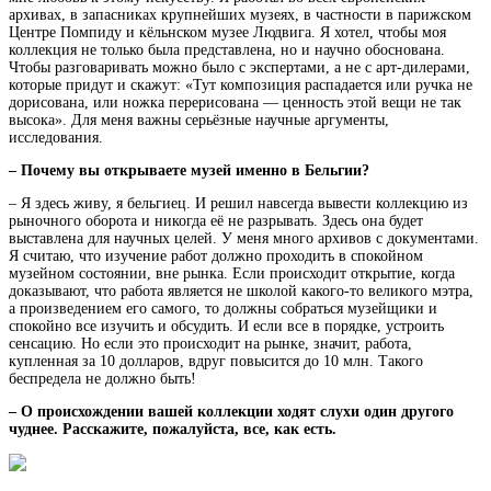
архивах, в запасниках крупнейших музеях, в частности в парижском
Центре Помпиду и кёльнском музее Людвига. Я хотел, чтобы моя
коллекция не только была представлена, но и научно обоснована.
Чтобы разговаривать можно было с экспертами, а не с арт-дилерами,
которые придут и скажут: «Тут композиция распадается или ручка не
дорисована, или ножка перерисована — ценность этой вещи не так
высока». Для меня важны серьёзные научные аргументы,
исследования.
– Почему вы открываете музей именно в Бельгии?
– Я здесь живу, я бельгиец. И решил навсегда вывести коллекцию из
рыночного оборота и никогда её не разрывать. Здесь она будет
выставлена для научных целей. У меня много архивов с документами.
Я считаю, что изучение работ должно проходить в спокойном
музейном состоянии, вне рынка. Если происходит открытие, когда
доказывают, что работа является не школой какого-то великого мэтра,
а произведением его самого, то должны собраться музейщики и
спокойно все изучить и обсудить. И если все в порядке, устроить
сенсацию. Но если это происходит на рынке, значит, работа,
купленная за 10 долларов, вдруг повысится до 10 млн. Такого
беспредела не должно быть!
– О происхождении вашей коллекции ходят слухи один другого
чуднее. Расскажите, пожалуйста, все, как есть.