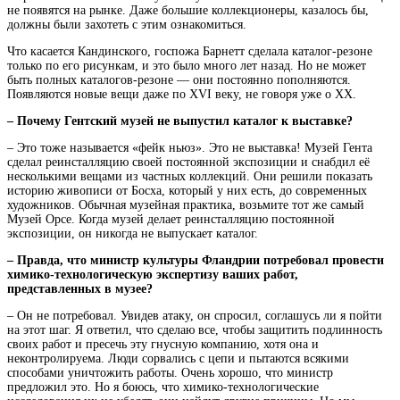
не появятся на рынке. Даже большие коллекционеры, казалось бы,
должны были захотеть с этим ознакомиться.
Что касается Кандинского, госпожа Барнетт сделала каталог-резоне
только по его рисункам, и это было много лет назад. Но не может
быть полных каталогов-резоне — они постоянно пополняются.
Появляются новые вещи даже по XVI веку, не говоря уже о ХХ.
– Почему Гентский музей не выпустил каталог к выставке?
– Это тоже называется «фейк ньюз». Это не выставка! Музей Гента
сделал реинсталляцию своей постоянной экспозиции и снабдил её
несколькими вещами из частных коллекций. Они решили показать
историю живописи от Босха, который у них есть, до современных
художников. Обычная музейная практика, возьмите тот же самый
Музей Орсе. Когда музей делает реинсталляцию постоянной
экспозиции, он никогда не выпускает каталог.
– Правда, что министр культуры Фландрии потребовал провести
химико-технологическую экспертизу ваших работ,
представленных в музее?
– Он не потребовал. Увидев атаку, он спросил, соглашусь ли я пойти
на этот шаг. Я ответил, что сделаю все, чтобы защитить подлинность
своих работ и пресечь эту гнусную компанию, хотя она и
неконтролируема. Люди сорвались с цепи и пытаются всякими
способами уничтожить работы. Очень хорошо, что министр
предложил это. Но я боюсь, что химико-технологические