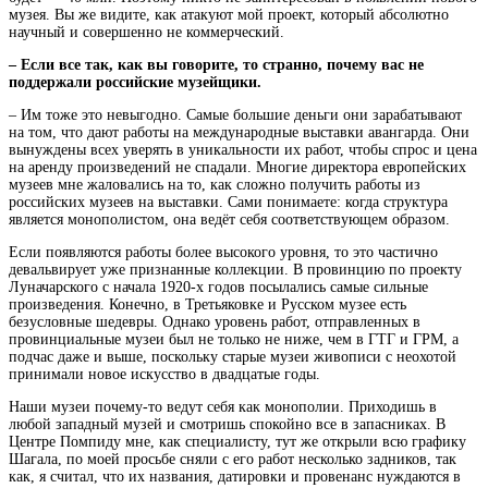
музея. Вы же видите, как атакуют мой проект, который абсолютно
научный и совершенно не коммерческий.
– Если все так, как вы говорите, то странно, почему вас не
поддержали российские музейщики.
– Им тоже это невыгодно. Самые большие деньги они зарабатывают
на том, что дают работы на международные выставки авангарда. Они
вынуждены всех уверять в уникальности их работ, чтобы спрос и цена
на аренду произведений не спадали. Многие директора европейских
музеев мне жаловались на то, как сложно получить работы из
российских музеев на выставки. Сами понимаете: когда структура
является монополистом, она ведёт себя соответствующем образом.
Если появляются работы более высокого уровня, то это частично
девальвирует уже признанные коллекции. В провинцию по проекту
Луначарского с начала 1920-х годов посылались самые сильные
произведения. Конечно, в Третьяковке и Русском музее есть
безусловные шедевры. Однако уровень работ, отправленных в
провинциальные музеи был не только не ниже, чем в ГТГ и ГРМ, а
подчас даже и выше, поскольку старые музеи живописи с неохотой
принимали новое искусство в двадцатые годы.
Наши музеи почему-то ведут себя как монополии. Приходишь в
любой западный музей и смотришь спокойно все в запасниках. В
Центре Помпиду мне, как специалисту, тут же открыли всю графику
Шагала, по моей просьбе сняли с его работ несколько задников, так
как, я считал, что их названия, датировки и провенанс нуждаются в