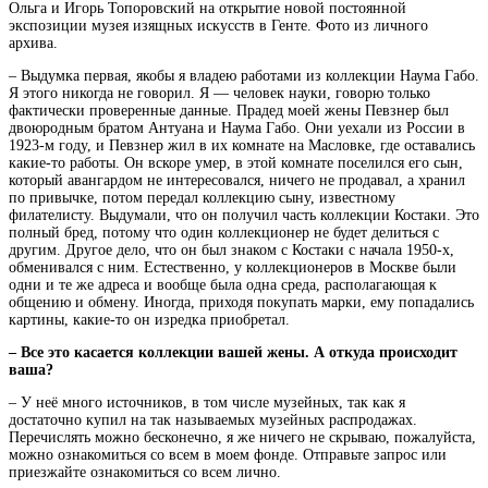
Ольга и Игорь Топоровский на открытие новой постоянной
экспозиции музея изящных искусств в Генте. Фото из личного
архива.
– Выдумка первая, якобы я владею работами из коллекции Наума Габо.
Я этого никогда не говорил. Я — человек науки, говорю только
фактически проверенные данные. Прадед моей жены Певзнер был
двоюродным братом Антуана и Наума Габо. Они уехали из России в
1923-м году, и Певзнер жил в их комнате на Масловке, где оставались
какие-то работы. Он вскоре умер, в этой комнате поселился его сын,
который авангардом не интересовался, ничего не продавал, а хранил
по привычке, потом передал коллекцию сыну, известному
филателисту. Выдумали, что он получил часть коллекции Костаки. Это
полный бред, потому что один коллекционер не будет делиться с
другим. Другое дело, что он был знаком с Костаки с начала 1950-х,
обменивался с ним. Естественно, у коллекционеров в Москве были
одни и те же адреса и вообще была одна среда, располагающая к
общению и обмену. Иногда, приходя покупать марки, ему попадались
картины, какие-то он изредка приобретал.
– Все это касается коллекции вашей жены. А откуда происходит
ваша?
– У неё много источников, в том числе музейных, так как я
достаточно купил на так называемых музейных распродажах.
Перечислять можно бесконечно, я же ничего не скрываю, пожалуйста,
можно ознакомиться со всем в моем фонде. Отправьте запрос или
приезжайте ознакомиться со всем лично.