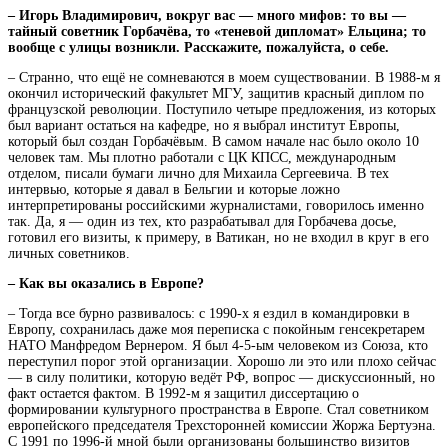
– Игорь Владимирович, вокруг вас — много мифов: то вы —
тайный советник Горбачёва, то «теневой дипломат» Ельцина; то
вообще с улицы возникли. Расскажите, пожалуйста, о себе.
– Странно, что ещё не сомневаются в
моем существовании. В 1988-м я
окончил исторический факультет МГУ, защитив красный диплом по
французской революции. Поступило четыре предложения, из которых
был вариант остаться на кафедре, но я выбрал институт Европы,
который был создан Горбачёвым. В самом начале нас было около 10
человек там. Мы плотно работали с ЦК КПСС, международным
отделом, писали бумаги лично для Михаила Сергеевича. В тех
интервью, которые я давал в Бельгии и которые ложно
интерпретированы российскими журналистами, говорилось именно
так. Да, я — один из тех, кто разрабатывал для Горбачева досье,
готовил его визиты, к примеру, в Ватикан, но не входил в круг в его
личных советников.
– Как вы оказались в Европе?
– Тогда все бурно развивалось: с 1990-х я ездил в командировки в
Европу, сохранилась даже моя переписка с покойным генсекретарем
НАТО Манфредом Вернером. Я был 4-5-ым человеком из Союза, кто
переступил порог этой организации. Хорошо ли это или плохо сейчас
— в силу политики, которую ведёт РФ, вопрос — дискуссионный, но
факт остается фактом. В 1992-м я защитил диссертацию о
формировании культурного пространства в Европе. Стал советником
европейского председателя Трехсторонней комиссии Жоржа Бертуэна.
С 1991 по 1996-й мной были организованы большинство визитов