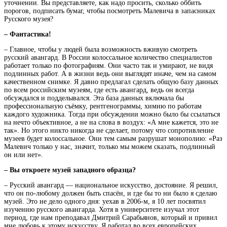
уточнении. Вы представляете, как надо просить, сколько оббить
порогов, подписать бумаг, чтобы посмотреть Малевича в запасниках
Русского музея?
– Фантастика!
– Главное, чтобы у людей была возможность вживую смотреть
русский авангард. В России колоссальное количество специалистов
работает только по фотографиям. Они часто так и умирают, не видя
подлинных работ. А в жизни ведь они выглядят иначе, чем на самом
качественном снимке. Я давно предлагал сделать общую базу данных
по всем российским музеям, где есть авангард, ведь он всегда
обсуждался и подделывался. Эта база данных включала бы
профессиональную съёмку, рентгенограммы, химию по работам
каждого художника. Тогда при обсуждении можно было бы ссылаться
на нечто объективное, а не на слова в воздух: «А мне кажется, это не
так». Но этого никто никогда не сделает, потому что сопротивление
музеев будет колоссальное. Они тем самым разрушат монополию: «Раз
Малевич только у нас, значит, только мы можем сказать, подлинный
он или нет».
– Вы откроете музей западного образца?
– Русский авангард — национальное искусство, достояние. Я решил,
что он по-любому должен быть спасён, и где бы то ни было я сделаю
музей. Это не дело одного дня: уехав в 2006-м, я 10 лет посвятил
изучению русского авангарда. Хотя в университете изучал этот
период, где нам преподавал Дмитрий Сарабьянов, который и привил
мне любовь к этому искусству. Я работал во всех европейских