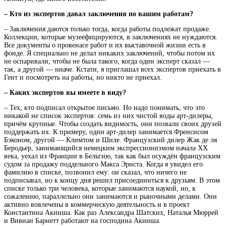
– Кто из экспертов давал заключения по вашим работам?
– Заключения даются только тогда, когда работы подлежат продаже.
Коллекции, которые музеефицируются, в заключениях не нуждаются.
Все документы о провенасе работ и их выставочной жизни есть в
фонде. Я специально не делал никаких заключений, чтобы потом их
не оспаривали; чтобы не была такого, когда один эксперт сказал —
так, а другой — иначе. Кстати, я приглашал всех экспертов приехать в
Гент и посмотреть на работы, но никто не приехал.
– Каких экспертов вы имеете в виду?
– Тех, кто подписал открытое письмо. Но надо понимать, что это
никакой не список экспертов: семь из них чистой воды арт-дилеры,
причём крупные. Чтобы создать видимость, они позвали своих друзей
поддержать их. К примеру, один арт-дилер занимается Френсисом
Бэконом, другой — Климтом и Шиле. Французский дилер Жак де ля
Беродьер, занимающийся немецким экспрессионизмом начала ХХ
века, уехал из Франции в Бельгию, так как был осуждён французским
судом за продажу поддельного Макса Эрнста. Когда я увидел его
фамилию в списке, позвонил ему: он сказал, что ничего не
подписывал, но к концу дня решил присоединиться к друзьям. В этом
списке только три человека, которые занимаются наукой, но, к
сожалению, параллельно они занимаются и рыночными делами. Они
активно вовлечены в коммерческую деятельность и в проект
Константина Акинша. Как раз Александра Шатских, Наталья Мюррей
и Вивиан Барнетт работают на господина Акинша.