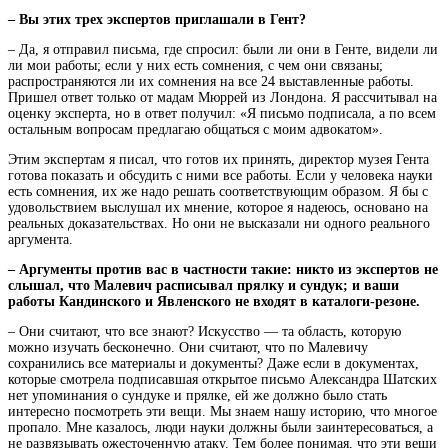
– Вы этих трех экспертов приглашали в Гент?
– Да, я отправил письма, где спросил: были ли они в Генте, видели ли
ли мои работы; если у них есть сомнения, с чем они связаны;
распространяются ли их сомнения на все 24 выставленные работы.
Пришел ответ только от мадам Мюррей из Лондона. Я рассчитывал на
оценку эксперта, но в ответ получил: «Я письмо подписала, а по всем
остальным вопросам предлагаю общаться с моим адвокатом».
Этим экспертам я писал, что готов их принять, директор музея Гента
готова показать и обсудить с ними все работы. Если у человека науки
есть сомнения, их же надо решать соответствующим образом. Я бы с
удовольствием выслушал их мнение, которое я надеюсь, основано на
реальных доказательствах. Но они не высказали ни одного реального
аргумента.
– Аргументы против вас в частности такие: никто из экспертов не
слышал, что Малевич расписывал прялку и сундук; и ваши
работы Кандинского и Явленского не входят в каталоги-резоне.
– Они считают, что все знают? Искусство — та область, которую
можно изучать бесконечно. Они считают, что по Малевичу
сохранились все материалы и документы? Даже если в документах,
которые смотрела подписавшая открытое письмо Александра Шатских
нет упоминания о сундуке и прялке, ей же должно было стать
интересно посмотреть эти вещи. Мы знаем нашу историю, что многое
пропало. Мне казалось, люди науки должны были заинтересоваться, а
не развязывать ожесточенную атаку. Тем более понимая, что эти вещи