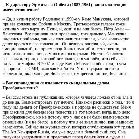
– К директору Эрмитажа Орбели (1887-1961) ваша коллекция
имеет отношение?
– Да, я купил работу Родченко в 1990-е у Камо Манукяна, который
привёз коллекцию Орбели в Москву. Третьяковская галерея тоже
купила у него картину Пуни, и, если я не ошибаюсь, Пётр Авен —
Лентулова. Все приняли этот провенанс, хотя дальше у Манукяна
начались проблемы, так как специалисты поняли, какое количество
денег кроется в его коллекции. Он человек восточный, очень
эмоциональный, не приемлющий инсинуаций и, естественно, он
испортил отношения со многими экспертами. Но это абсолютно
реальная история, о которой все знают, и я удивлён, что сейчас её
называют мифом. В 2007-м году Камо Манукяна обокрали, о чем
говорили все СМИ, включая Би-би-си. У него украли остатки
коллекции, включающие Явленского, импрессионистов, Беллини…
– Вас справедливо связывают со скандальным делом
Преображенских?
– Вы ссылаетесь на публикацию, которая является ложью от начала и
до конца. Комментировать тут нечего. Никакой расписки о том, что я
получил деньги от Преображенских в природе не существует. Меня
пригласили для беседы (без повестки) в тот момент, когда шло дело
Преображенской, но не потому что у нас с ней были коммерческие
отношения (их не было), а потому что я её знал лично, как и многих
галеристов. Сейчас на журналистку, которая опубликовала эту грязь в
The Art Newspaper Russia, мы уже подали в бельгийский суд. Она
получила уведомление и предстанет перед бельгийским судом за