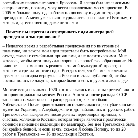
российских парламентариев в Брюссель. Я всегда был независимым
специалистом, поэтому могу вести параллельно массу проектов. В
2005-м больше полугода работал по договору в администрации
президента. А меня уже заочно журналисты рассорили с Путиным, с
которым, я, естественно, даже не знаком.
– Почему вы перестали сотрудничать с администрацией
президента и эмигрировали?
– Недолгое время я разрабатывал предложения по внутренней
политике, но вскоре мои идеи перестали быть востребованы. Мой
отъезд связан с семейными причинами, а не политическими. Мне
хотелось, чтобы дети получили хорошее европейское образование. Но
главное — возможность реализовать мой культурный проект, о
котором я грезил многие годы. Всегда хотел, чтобы моя коллекция
русского авангарда вернулась в Россию и стала публичной, чтобы
восполнились те лакуны, которые были и есть в русском авангарде.
Многие вещи начиная с 1920-х отправлялись в союзные республики и
по провинциальным музеям России. А потом после распада СССР
запасники начали массово распродаваться, как это было в
Узбекистане. После провозглашения независимости республиканские
музеи на Украине, в Азербайджане и др. избавились от русских работ.
Третьяковская галерея же после долгих переговоров приняла, к
счастью, коллекцию Костаки, которая теперь является практически
основой нынешней коллекции по авангарду. Без неё Третьяковка была
бы крайне бедной, и если взять, скажем Любовь Попову, то из 20
работ в Третьяковке — 16 из коллекции Костаки.