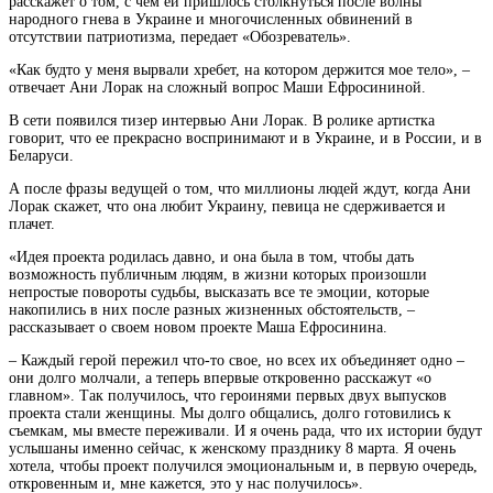
расскажет о том, с чем ей пришлось столкнуться после волны
народного гнева в
Украине и многочисленных обвинений в
отсутствии патриотизма, передает «Обозреватель».
«Как будто у меня вырвали хребет, на котором держится мое тело», –
отвечает Ани Лорак на сложный вопрос Маши Ефросининой.
В сети появился тизер интервью Ани Лорак. В ролике артистка
говорит, что ее прекрасно воспринимают и в Украине, и в России, и в
Беларуси.
А после фразы ведущей о том, что миллионы людей ждут, когда Ани
Лорак скажет, что она любит Украину, певица не сдерживается и
плачет.
«Идея проекта родилась давно, и она была в том, чтобы дать
возможность публичным людям, в жизни которых произошли
непростые повороты судьбы, высказать все те эмоции, которые
накопились в них после разных жизненных обстоятельств, –
рассказывает о своем новом проекте Маша Ефросинина.
– Каждый герой пережил что-то свое, но всех их объединяет одно –
они долго молчали, а теперь впервые откровенно расскажут «о
главном». Так получилось, что героинями первых двух выпусков
проекта стали женщины. Мы долго общались, долго готовились к
съемкам, мы вместе переживали. И я очень рада, что их истории будут
услышаны именно сейчас, к женскому празднику 8 марта. Я очень
хотела, чтобы проект получился эмоциональным и, в первую очередь,
откровенным и, мне кажется, это у нас получилось».