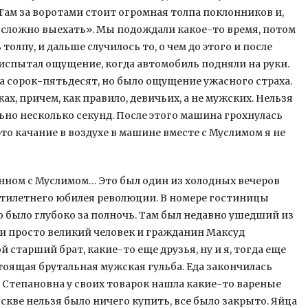
«Там за воротами стоит огромная толпа поклонников и,
ь сложно выехать». Мы подождали какое-то время, потом
олпу, и дальше случилось то, о чем до этого и после
 испытал ощущение, когда автомобиль подняли на руки.
а сорок-пятьдесят, но было ощущение ужасного страха.
х, причем, как правило, девичьих, а не мужских. Нельзя
ьно несколько секунд. После этого машина грохнулась
 это качание в воздухе в машине вместе с Муслимом я не
анном с Муслимом… Это был один из холодных вечеров
есятилетнего юбилея революции. В номере гостиницы
о было глубоко за полночь. Там был недавно ушедший из
 просто великий человек и гражданин Максуд
 старший брат, какие-то еще друзья, ну и я, тогда еще
тоящая брутальная мужская гульба. Еда закончилась
я Степановна у своих товарок нашла какие-то вареные
оскве нельзя было ничего купить, все было закрыто. Яйца