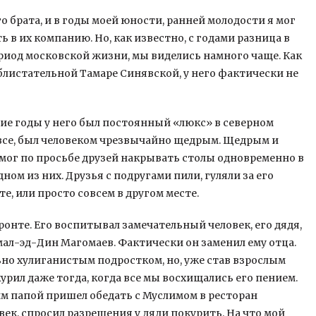
 брата, и в годы моей юности, ранней молодости я мог
ь в их компанию. Но, как известно, с годами разница в
ериод московской жизни, мы виделись намного чаще. Как
а блистательной Тамаре Синявской, у него фактически не
гие годы у него был постоянный «люкс» в северном
 все, был человеком чрезвычайно щедрым. Щедрым и
 мог по просьбе друзей накрывать столы одновременно в
ном из них. Друзья с подругами пили, гуляли за его
те, или просто совсем в другом месте.
ронте. Его воспитывал замечательный человек, его дядя,
л-эд-Дин Магомаев. Фактически он заменил ему отца.
ьно хулиганистым подростком, но, уже став взрослым
курил даже тогда, когда все мы восхищались его пением.
оим папой пришел обедать с Муслимом в ресторан
ек, спросил разрешения у дяди покурить. На что мой