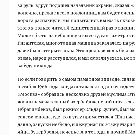
за руль, вдруг подошел начальник охраны, сказал: 
конечно, прежде всего поклонниц, вам будет очен
ворота распахнули, мы попытались выехать сквозь т
этого я только читал. Я единственный раз в жизни
Может быть, на небольшую высоту, сантиметров н
Гигантская, многотонная машина закачалась на рука
даже было открыть окна. Это продолжалось буквал
оземь, народ расступился, и мы смогли уехать. Вот
забуду никогда.
Но если говорить о самом памятном эпизоде, связ
октября 1966 года, когда оставался год до пятид
«Москва» собрались несколько друзей Муслима. Эт
жизни замечательный азербайджанский писатель и
Ибрагимбеков, был режиссер Эльдар Кулиев, был мой
совсем юноша, где-то в углу примостился. Шла нас
давно, закуски не было, и дежурная по этажу Мари
яйца, бутерброды, печенье. А в те годы в ночной М