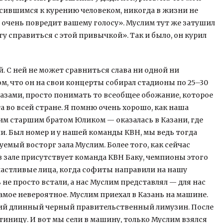
сившимся к курению человеком, никогда в жизни не
то очень повредит вашему голосу». Муслим тут же затушил
могу справиться с этой привычкой». Так и было, он курил
. С ней не может сравниться слава ни одной ни
ом, что он на свои концерты собирал стадионы по 25–30
лазами, просто понимать то всеобщее обожание, которое
а во всей стране. Я помню очень хорошо, как наша
им старшим братом Юликом — оказалась в Казани, где
и. Был номер и у нашей команды КВН, мы ведь тогда
емый восторг зала Муслим. Более того, как сейчас
 в зале присутствует команда КВН Баку, чемпионы этого
частливые лица, когда софиты направили на нашу
 не просто встали, а нас Муслим представлял — для нас
амое невероятное. Муслим приехал в Казань на машине.
кий длинный черный правительственный лимузин. После
тиницу. И вот мы сели в машину, только Муслим взялся