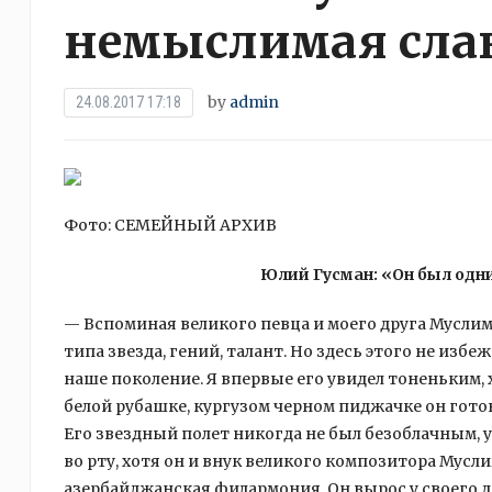
немыслимая сла
by
admin
24.08.2017 17:18
Фото: СЕМЕЙНЫЙ АРХИВ
Юлий Гусман: «Он был одн
— Вспоминая великого певца и моего друга Муслим
типа звезда, гений, талант. Но здесь этого не из
наше поколение. Я впервые его увидел тоненьким, х
белой рубашке, кургузом черном пиджачке он готов
Его звездный полет никогда не был безоблачным, 
во рту, хотя он и внук великого композитора Мусл
азербайджанская филармония. Он вырос у своего дяд