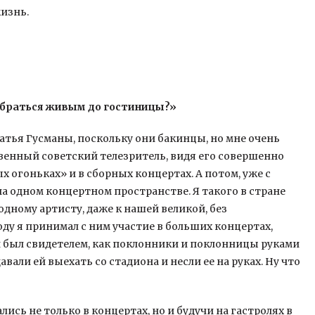
жизнь.
обраться живым до гостиницы?»
ратья Гусманы, поскольку они бакинцы, но мне очень
овенный советский телезритель, видя его совершенно
 огоньках» и в сборных концертах. А потом, уже с
на одном концертном пространстве. Я такого в стране
одному артисту, даже к нашей великой, без
оду я принимал с ним участие в больших концертах,
и был свидетелем, как поклонники и поклонницы руками
вали ей выехать со стадиона и несли ее на руках. Ну что
ись не только в концертах, но и будучи на гастролях в