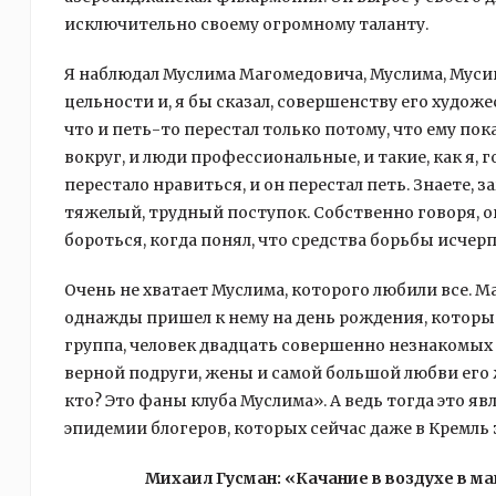
исключительно своему огромному таланту.
Я наблюдал Муслима Магомедовича, Муслима, Мусик
цельности и, я бы сказал, совершенству его художе
что и петь-то перестал только потому, что ему пока
вокруг, и люди профессиональные, и такие, как я,
перестало нравиться, и он перестал петь. Знаете, 
тяжелый, трудный поступок. Собственно говоря, он
бороться, когда понял, что средства борьбы исчерп
Очень не хватает Муслима, которого любили все. Ма
однажды пришел к нему на день рождения, который
группа, человек двадцать совершенно незнакомых 
верной подруги, жены и самой большой любви его ж
кто? Это фаны клуба Муслима». А ведь тогда это я
эпидемии блогеров, которых сейчас даже в Кремль 
Михаил Гусман: «Качание в воздухе в м