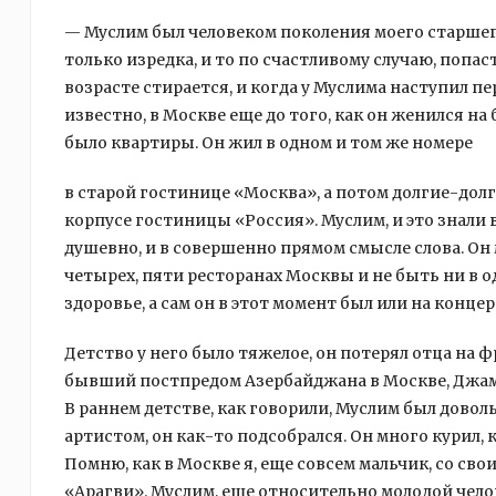
— Муслим был человеком поколения моего старшего
только изредка, и то по счастливому случаю, попаст
возрасте стирается, и когда у Муслима наступил п
известно, в Москве еще до того, как он женился н
было квартиры. Он жил в одном и том же номере
в старой гостинице «Москва», а потом долгие-дол
корпусе гостиницы «Россия». Муслим, и это знали
душевно, и в совершенно прямом смысле слова. Он
четырех, пяти ресторанах Москвы и не быть ни в од
здоровье, а сам он в этот момент был или на концер
Детство у него было тяжелое, он потерял отца на ф
бывший постпредом Азербайджана в Москве, Джама
В раннем детстве, как говорили, Муслим был довол
артистом, он как-то подсобрался. Он много курил, 
Помню, как в Москве я, еще совсем мальчик, со св
«Арагви». Муслим, еще относительно молодой челов