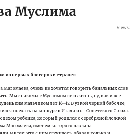
ва Муслима
Views:
им из первых блогеров в стране»
а Магомаева, очень не хочется говорить банальных слов
бежать. Мы знакомы с Муслимом всю
жизнь, ну, как и все
уденьким мальчиком лет 16–17. В узкой черной бабочке,
ился поехать на конкурс в Италию от Советского Союза.
успехом ребенка, который родился с серебряной ложкой
има Магомаева, именем которого названа
и, и всем, что с ним случилось, обязан только и