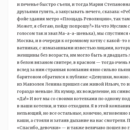
и печенье быстро съели, и тогда Мария Степановн
друзьями гулять, а закусывать нечего, сказала: «Ре
фойе здания метро «Площадь Революции», так там 
Может, я сбегаю, пойду попрошу?» На что Муслим с
голосом так и звал Ма-а-а-шенька), мы спустимся 
Москва, и в очереди к огромному котлу с какой-т
ватниках, с измазанными известью лицами, которы
женщины без возраста, им могло быть и двадцать л
в белом вязаном свитере, в красном — тогда очен
вслед за ним странная компания явно сильно пь
баритоном обратился к публике: «Девушки, можно л
из Мавзолея Ленина пришел сам живой Ильич, то в
гораздо меньше. Их кумир, их вожделение, их симво
«Да!» И вот мы со своими котелками по одному по
в наши котелки, и тихо отходили. Я в этой компа
непьющий, но все остальные, конечно, мгновенно п
каши, а стояли и затаив дыхание на нас смотрели.
«Спасибо, девочки» — и также величаво пошел во г