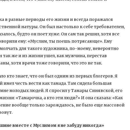
а в разные периоды его жизни и всегда поражался
ственной натуры. Он был настолько к себе требователен,
залось, будто он поет хуже. Он сам так решил, хотя все
 говорили ему: «Муслим, ты поешь потрясающе». Ему
замолчать для такого художника, по-моему, невероятно
 так же и из жизни ушел, как мужчина, перестав
аны, хотя врачи тоже говорили, что это не так.
ло кто знает, что он был одним из первых блогеров. Я
 имел честь вести как тамада. Там сидела большая
мне молодых людей. Я спросил у Тамары Синявской, его
изни: «Тамарочка, а кто эти люди?» И она сказала: «Как
вление вообще только зарождалось, не было еще массовой
зовут.
ашине вместе с Муслимом я не забуду никогда»