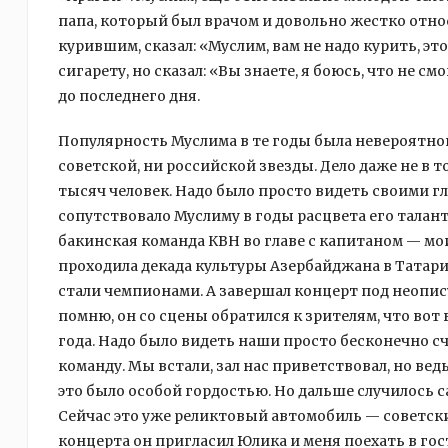
папа, который был врачом и довольно жестко отно
курившим, сказал: «Муслим, вам не надо курить, э
сигарету, но сказал: «Вы знаете, я боюсь, что не с
до последнего дня.
Популярность Муслима в те годы была невероятной
советской, ни российской звезды. Дело даже не в т
тысяч человек. Надо было просто видеть своими г
сопутствовало Муслиму в годы расцвета его талант
бакинская команда КВН во главе с капитаном — мо
проходила декада культуры Азербайджана в Татари
стали чемпионами. А завершал концерт под неопису
помню, он со сцены обратился к зрителям, что вот
года. Надо было видеть наши просто бесконечно с
команду. Мы встали, зал нас приветствовал, но ведь
это было особой гордостью. Но дальше случилось с
Сейчас это уже реликтовый автомобиль — советс
концерта он пригласил Юлика и меня поехать в гос