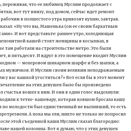
а, переживая, что ее любимец Муслим продолжает с
бятки, вот тут внизу, под домом, сейчас идет ремонт
рабочим в полшестого утра привозят кухню, завтрак.
казал: «Ну что вы, Машенька (он ее своим бархатным
сами». И вот представьте: раннее утро, холоднющая
о непонятной кашей стоят женщины в косынках, в
е там работали на строительстве метро. Это были
ет, и пятьдесят. И вдруг в это помещение входит Муслим
ь модном — мохеровом шикарном шарфе и без шапки, а
яных мужичков. И Муслим своим великим неподражаемым
и у вас кашкой угоститься?» Вот если бы в этот момент
печатление на этих девушек было бы произведено
л счастья вошел к ним. И они в один голос выдохнули:
дходили к тетке-кашевару, которая ковшом бросала кашу
нии по молодости был единственный не выпивший, то есть
ротрезвели. А пока мы ели, никто не только не попросил
 После этой съеденной каши Муслим сказал благородно:
лаве нашей колонны. Вот я думаю, что у этих девушек