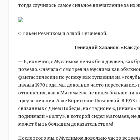
тогда случилось самое сильное впечатление за их 
С Ильей Резником и Аллой Пугачевой.
Геннадий Хазанов: «Как д
— Я, конечно, с Муслимом не так был дружен, как б
повезло. Сначала я смотрел на Муслима как обыкн
фантастические по успеху выступления на «голубых
начала 1970 года, мы довольно часто пересекались 
отношения, как к Магомаеву, не видел больше ни к 
преувеличения, Алле Борисовне Пугачевой. В 1973 г
связанных с Днем Победы, на стадионе «Динамо» 
поднимали «Волгу», в которой сидел Магомаев, не да
может быть большим доказательством!
После этого мы с Муслимом довольно часто встречал