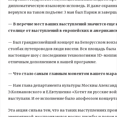
дипломатическую языковую исповедь. И даже охранни
вернулся на таком подъеме: 3 мая был Париж и завер
— В перечне мест ваших выступлений значится еще 
столице от выступлений в европейских и американс
— Был грандиознейший концерт на Белорусском вокзал
столбах путепроводов люди висели. Вся площадь была
настоящее шоу с последними технологиями 3D-мэппинг
отличным дополнением к нашей программе.
— Что стало самым главным моментом вашего мар
— Нам глава департамента культуры Москвы Александ
Э.Колмановского и Е.Евтушенко «Хотят ли русские войн
выступали. И ее исполнение было апофеозом концерта
Эта акция сильна тем, что на таких выступлениях про
энергетикой, выстраиваются мосты дружбы и потом ид