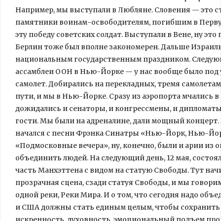
Например, мы выступали в Любляне. Словения — это с
памятники воинам-освободителям, погибшим в Перву
эту победу советских солдат. Выступали в Вене, ну эт
Берлин тоже был вполне закономерен. Дальше Израиль,
национальным государственным праздником. Следующ
ассамблеи ООН в Нью-Йорке — у нас вообще было под 
самолет. Добирались на перекладных, тремя самолетам
пути, и мы в Нью-Йорке. Сразу из аэропорта мчались в 
дожидались и сенаторы, и конгрессмены, и дипломаты
гости. Мы были на адреналине, дали мощный концерт
начался с песни Фрэнка Синатры «Нью-Йорк, Нью-Йор
«Подмосковные вечера», ну, конечно, были и арии из 
объединить людей. На следующий день, 12 мая, состоя
часть Манхэттена с видом на статую Свободы. Тут нач
прозрачная сцена, сзади статуя Свободы, и мы говорим 
одной реки, Реки Мира. И о том, что сегодня надо объе
и США должны стать единым целым, чтобы сохранить н
искренность, духовность, эмоциональный подъем прощ