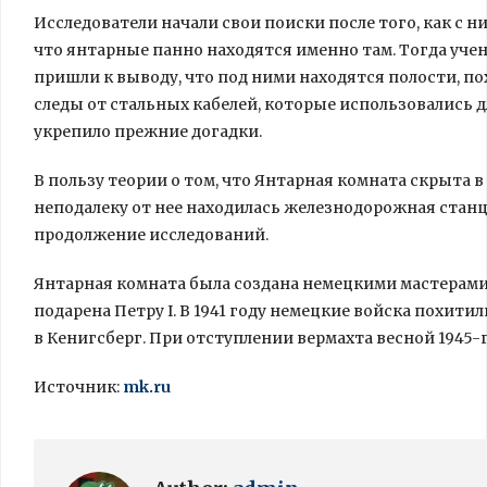
Исследователи начали свои поиски после того,
как с 
что янтарные панно находятся именно там. Тогда уче
пришли к выводу, что под ними находятся полости, пох
следы от стальных кабелей, которые использовались дл
укрепило прежние догадки.
В пользу теории о том, что Янтарная комната скрыта в
неподалеку от нее находилась железнодорожная станци
продолжение исследований.
Янтарная комната была создана немецкими мастерами д
подарена Петру I. В 1941 году немецкие войска похити
в Кенигсберг. При отступлении вермахта весной 1945-
Источник:
mk.ru