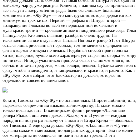
который должен стать бомбой. А новая бомба от Шнура и Ко, судя по
майскому чарту, уже рванула. Конечно, в данном случае приписывать
все заслуги лидеру «Ленинграда» было бы слишком большим
комплиментом. «Жу-Жу» — это
конструкция, которая держится как
минимум на трех китах. Первый — рифмы от Шнура: второй —
возвращение Глюкозы во всей ее первозданной вокальной и
мульткрасе: третий — кровавое аниме от моднейшего режиссера Ильи
Найшуллера. Кто здесь главный, разобрать очень трудно. На
телевидении за все отдуваются Наташа Ионова и рэпер ST, от Шнура
остался лишь рисованный персонаж, тем не менее его фирменная
фига в кармане никуда не делась. Подобный способ производства
хитов, наверное, лучше всего характеризует старая поговорка «с миру
по нитке». Иногда участников процесса бывает слишком много, но
сейчас и от хита требуется, мягко говоря, немало. Публика хочет всего
сразу: чтобы и мелодично, и танцевально, и красиво, и ржачно. Как в
«Жу-Жу». Хотя собран этот блокбастер из деталей, которые по
отдельности совсем не впечатляют.
Кстати, Глюкоза на «Жу-Жу» не остановилась. Широте амбиций, или,
выражаясь современным языком, хайпожорству, Натальи можно
только позавидовать. В вампирском фэшн-триллере «Лаллипап»
рэпера Pharaoh она очень даже… Жалко, что «Гуччи» — ехидная
пародия на новую рэп-школу от Тимати и Егора Крида — обошлась
без Глюкозы. И еще одна деталь: «Жу-Жу», «Лаллипап» и «Гуччи»
сделаны схожими методами, но для разных аудиторий. Тем не менее
без матерщины не обошелся ни один из этих треков. И эти