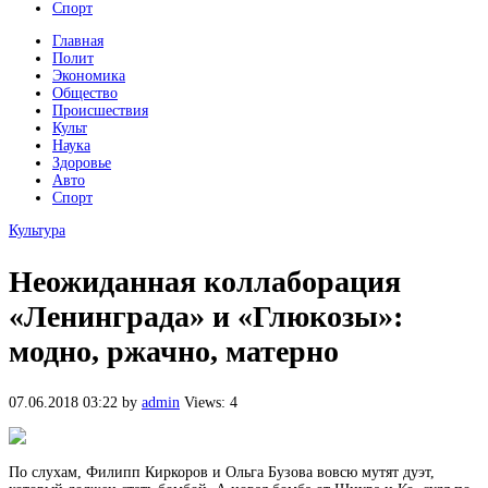
Спорт
Главная
Полит
Экономика
Общество
Происшествия
Культ
Наука
Здоровье
Авто
Спорт
Культура
Неожиданная коллаборация
«Ленинграда» и «Глюкозы»:
модно, ржачно, матерно
07.06.2018 03:22
by
admin
Views: 4
По слухам, Филипп Киркоров и Ольга Бузова вовсю мутят дуэт,