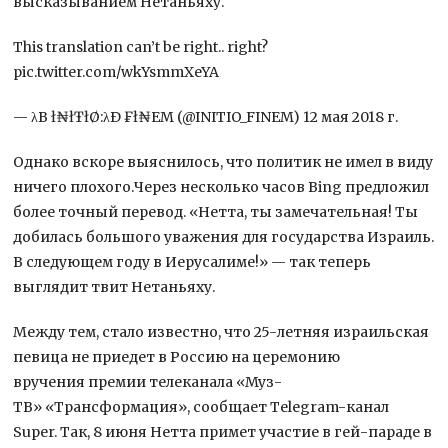
высказыванием Нетаньяху.
This translation can’t be right.. right?
pic.twitter.com/wkYsmmXeYA
— λB ł₦łŦłØ:λÐ ₣ł₦EM (@INITIO_FINEM) 12 мая 2018 г.
Однако вскоре выяснилось, что политик не имел в виду
ничего плохого.Через несколько часов Bing предложил
более точный перевод. «Нетта, ты замечательная! Ты
добилась большого уважения для государства Израиль.
В следующем году в Иерусалиме!» — так теперь
выглядит твит Нетаньяху.
Между тем, стало известно, что 25-летняя израильская
певица не приедет в Россию на церемонию
вручения премии телеканала «Муз-
ТВ» «Трансформация», сообщает Telegram-канал
Super. Так, 8 июня Нетта примет участие в гей-параде в