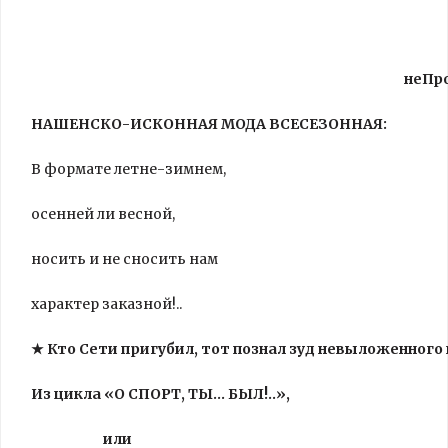
неПр
НАШЕНСКО-ИСКОННАЯ МОДА ВСЕСЕЗОННАЯ:
В формате летне-зимнем,
осенней ли весной,
носить и не сносить нам
характер заказной!..
★ Кто Сети пригубил, тот познал зуд невыложенного 
Из цикла «О СПОРТ, ТЫ… БЫЛ!..»,
или