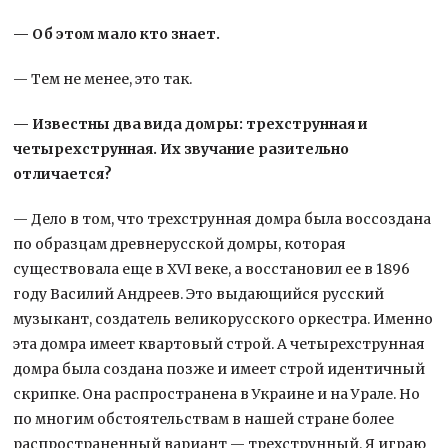
— Об этом мало кто знает.
— Тем не менее, это так.
— Известны два вида домры: трехструнная и
четырехструнная. Их звучание разительно
отличается?
— Дело в том, что трехструнная домра была воссоздана
по образцам древнерусской домры, которая
существовала еще в XVI веке, а восстановил ее в 1896
году Василий Андреев. Это выдающийся русский
музыкант, создатель великорусского оркестра. Именно
эта домра имеет квартовый строй. А четырехструнная
домра была создана позже и имеет строй идентичный
скрипке. Она распространена в Украине и на Урале. Но
по многим обстоятельствам в нашей стране более
распространенный вариант — трехструнный. Я играю