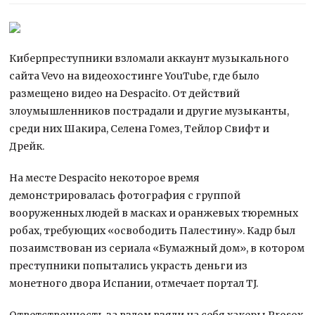
Киберпреступники взломали аккаунт музыкального
сайта Vevo на видеохостинге YouTube, где было
размещено видео на Despacito. От действий
злоумышленников пострадали и другие музыканты,
среди них Шакира, Селена Гомез, Тейлор Свифт и
Дрейк.
На месте Despacito некоторое время
демонстрировалась фотография с группой
вооруженных людей в масках и оранжевых тюремных
робах, требующих «освободить Палестину». Кадр был
позаимствован из сериала «Бумажный дом», в котором
преступники попытались украсть деньги из
монетного двора Испании, отмечает портал TJ.
Ответственность за взлом взяли на себя хакеры Prosox