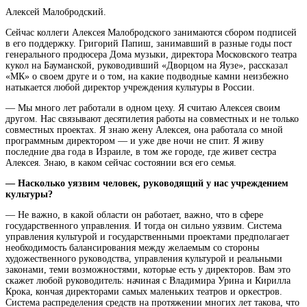
Алексей Малобродский.
Сейчас коллеги Алексея Малобродского занимаются сбором подписей
в его поддержку. Григорий Папиш, занимавший в разные годы пост
генерального продюсера Дома музыки, директора Московского театра
кукол на Бауманской, руководивший
«Дворцом на Яузе», рассказал
«МК» о своем друге и о том, на какие подводные камни неизбежно
натыкается любой директор учреждения культуры в России.
— Мы много лет работали в одном цеху. Я считаю Алексея своим
другом. Нас связывают десятилетия работы на совместных и не только
совместных проектах. Я знаю жену Алексея, она работала со мной
программным директором — и уже две ночи не спит. Я живу
последние два года в Израиле, в том же городе, где живет сестра
Алексея. Знаю, в каком сейчас состоянии вся его семья.
— Насколько уязвим человек, руководящий у нас учреждением
культуры?
— Не важно, в какой области он работает, важно, что в сфере
государственного управления. И тогда он сильно уязвим. Система
управления культурой и государственными проектами предполагает
необходимость балансирования между желаемым со стороны
художественного руководства, управления культурой и реальными
законами, теми возможностями, которые есть у директоров. Вам это
скажет любой руководитель: начиная с Владимира Урина и Кирилла
Крока, кончая директорами самых маленьких театров и оркестров.
Система распределения средств на протяжении многих лет такова, что