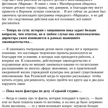
фестиваля «Маршак». В связи с этим с Малобродским общались
лучшие детские театры страны, ему доверяли, и благодаря ему могут
привезти в Воронеж лучшие спектакли… И вот сейчас он должен был
закончить организацию программы очередного «Маршака», и не дай
бог эти следственные действия нам всё поломают, всё начнет
рассыпаться.
— Теперь по сути: история с хищениями пока задает больше
вопросов, чем ответов, но в любом случае она симптоматична:
директора ужом извиваются в рамках нынешнего
законодательства…
— Я занимаюсь театральным делом около сорока лет и прекрасно
понимаю, что настоящие творческие проекты реализуются не
благодаря тем условиям, в которых нам приходится работать, а
вопреки им. К сожалению, действующее законодательство и
подзаконные акты не мешают заниматься какими-то гигантскими
расхищениями во многих сферах экономики, но в практической
ежедневной жизни учреждений культуры они делают существование
невозможным. Как Розовский когда-то красиво рассказывал: чтобы
купить огурец для реквизита, нужно пройти все круги ада и два раза
нарушить закон.
— Пока мало фактуры по делу «Седьмой студии»…
— Когда я слышу про те факты, которые попадают в прессу, — были
или не были пошиты какие-то костюмы, и на них-де было затрачено
более миллиона, — то у меня возникает вопрос: неужели больше