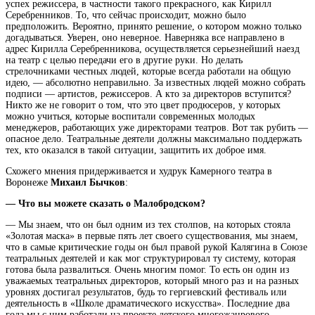
успех режиссера, в частности такого прекрасного, как Кирилл
Серебренников. То, что сейчас происходит, можно было
предположить. Вероятно, принято решение, о котором можно только
догадываться. Уверен, оно неверное. Наверняка все направлено в
адрес Кирилла Серебренникова, осуществляется серьезнейший наезд
на театр с целью передачи его в другие руки. Но делать
стрелочниками честных людей, которые всегда работали на общую
идею, — абсолютно неправильно. За известных людей можно собрать
подписи — артистов, режиссеров. А кто за директоров вступится?
Никто же не говорит о том, что это цвет продюсеров, у которых
можно учиться, которые воспитали современных молодых
менеджеров, работающих уже директорами театров. Вот так рубить —
опасное дело. Театральные деятели должны максимально поддержать
тех, кто оказался в такой ситуации, защитить их доброе имя.
Схожего мнения придерживается и худрук Камерного театра в
Воронеже
Михаил Бычков
:
— Что вы можете сказать о Малобродском?
— Мы знаем, что он был одним из тех столпов, на которых стояла
«Золотая маска» в первые пять лет своего существования, мы знаем,
что в самые критические годы он был правой рукой Калягина в Союзе
театральных деятелей и как мог структурировал ту систему, которая
готова была развалиться. Очень многим помог. То есть он один из
уважаемых театральных директоров, который много раз и на разных
уровнях достигал результатов, будь то гергиевский фестиваль или
деятельность в «Школе драматического искусства». Последние два
года мы с ним работали на проекте детского многожанрового