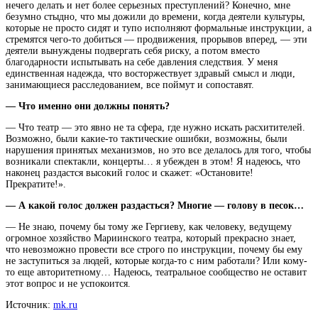
нечего делать и нет более серьезных преступлений? Конечно, мне
безумно стыдно, что мы дожили до времени, когда деятели культуры,
которые не просто сидят и тупо исполняют формальные инструкции, а
стремятся чего-то добиться — продвижения, прорывов вперед, — эти
деятели вынуждены подвергать себя риску, а потом вместо
благодарности испытывать на себе давления следствия. У меня
единственная надежда, что восторжествует здравый смысл и люди,
занимающиеся расследованием, все поймут и сопоставят.
— Что именно они должны понять?
— Что театр — это явно не та сфера, где нужно искать расхитителей.
Возможно, были какие-то тактические ошибки, возможны, были
нарушения принятых механизмов, но это все делалось для того, чтобы
возникали спектакли, концерты… я убежден в этом! Я надеюсь, что
наконец раздастся высокий голос и скажет: «Остановите!
Прекратите!».
— А какой голос должен раздасться? Многие — голову в песок…
— Не знаю, почему бы тому же Гергиеву, как человеку, ведущему
огромное хозяйство Мариинского театра, который прекрасно знает,
что невозможно провести все строго по инструкции, почему бы ему
не заступиться за людей, которые когда-то с ним работали? Или кому-
то еще авторитетному… Надеюсь, театральное сообщество не оставит
этот вопрос и не успокоится.
Источник:
mk.ru