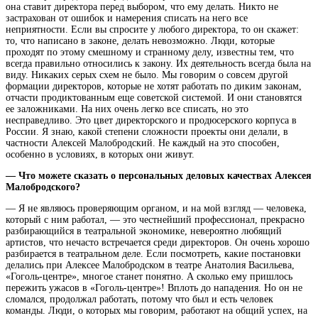
она ставит директора перед выбором, что ему делать. Никто не
застрахован от ошибок и намерения списать на него все
неприятности. Если вы спросите у любого директора, то он скажет:
то, что написано в законе, делать невозможно. Люди, которые
проходят по этому смешному и странному делу, известны тем, что
всегда правильно относились к закону. Их деятельность всегда была на
виду. Никаких серых схем не было. Мы говорим о совсем другой
формации директоров, которые не хотят работать по диким законам,
отчасти продиктованным еще советской системой. И они становятся
ее заложниками. На них очень легко все списать, но это
несправедливо. Это цвет директорского и продюсерского корпуса в
России. Я знаю, какой степени сложности проекты они делали, в
частности Алексей Малобродский. Не каждый на это способен,
особенно в условиях, в которых они живут.
— Что можете сказать о персональных деловых качествах Алексея
Малобродского?
— Я не являюсь проверяющим органом, и на мой взгляд — человека,
который с ним работал, — это честнейший профессионал, прекрасно
разбирающийся в театральной экономике, невероятно любящий
артистов, что нечасто встречается среди директоров. Он очень хорошо
разбирается в театральном деле. Если посмотреть, какие постановки
делались при Алексее Малобродском в театре Анатолия Васильева,
«Гоголь-центре», многое станет понятно. А сколько ему пришлось
пережить ужасов в «Гоголь-центре»! Вплоть до нападения. Но он не
сломался, продолжал работать, потому что был и есть человек
команды. Люди, о которых мы говорим, работают на общий успех, на