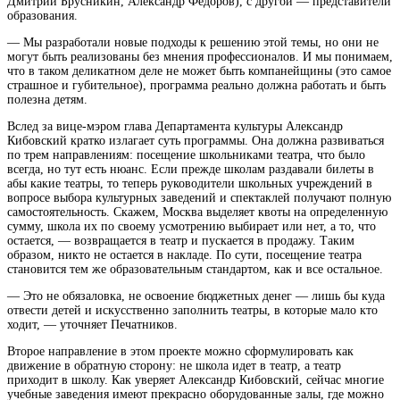
Дмитрий Брусникин, Александр Федоров), с другой — представители
образования.
— Мы
разработали новые подходы к решению этой темы, но они не
могут быть реализованы без мнения профессионалов. И мы понимаем,
что в таком деликатном деле не может быть компанейщины (это самое
страшное и губительное), программа реально должна работать и быть
полезна детям.
Вслед за вице-мэром глава Департамента культуры Александр
Кибовский кратко излагает суть программы. Она должна развиваться
по трем направлениям: посещение школьниками театра, что было
всегда, но тут есть нюанс. Если прежде школам раздавали билеты в
абы какие театры, то теперь руководители школьных учреждений в
вопросе выбора культурных заведений и спектаклей получают полную
самостоятельность. Скажем, Москва выделяет квоты на определенную
сумму, школа их по своему усмотрению выбирает или нет, а то, что
остается, — возвращается в театр и пускается в продажу. Таким
образом, никто не остается в накладе. По сути, посещение театра
становится тем же образовательным стандартом, как и все остальное.
— Это не обязаловка, не освоение бюджетных денег — лишь бы куда
отвести детей и искусственно заполнить театры, в которые мало кто
ходит, — уточняет Печатников.
Второе направление в этом проекте можно сформулировать как
движение в обратную сторону: не школа идет в театр, а театр
приходит в школу. Как уверяет Александр Кибовский, сейчас многие
учебные заведения имеют прекрасно оборудованные залы, где можно