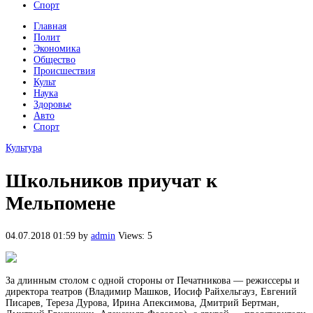
Спорт
Главная
Полит
Экономика
Общество
Происшествия
Культ
Наука
Здоровье
Авто
Спорт
Культура
Школьников приучат к
Мельпомене
04.07.2018 01:59
by
admin
Views: 5
За длинным столом с одной стороны от Печатникова — режиссеры и
директора театров (Владимир Машков, Иосиф Райхельгауз, Евгений
Писарев, Тереза Дурова, Ирина Апексимова, Дмитрий Бертман,