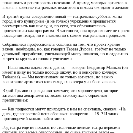
показывать и репетировать спектакли. А приход молодых артистов в
школы в качестве театральных педагогов в школах ожидают и желают.
И третий пункт совершенно новый — театральные субботы: когда
город и его культурные (и не только) учреждения предлагается
рассматривать как школу, и, по сути, это образовательно-
просветительская программа. В частности, она предполагает не просто
посещение театра, но и знакомство с самим театральным процессом.
Собравшиеся профессионалы сошлись на том, что проект крайне
важен, необходим, но, как говорит Тереза Дурова, требует не только
детальной проработки, учитывающей массу нюансов, но и отдельных
встреч за круглым столом с учителями.
— Наша школа ждала этого давно, — говорит Владимир Машков (он
имеет в виду не только вообще школу, но и конкретно колледж
Табакова). — Мы воспитываем не только артистов, но важно
воспитание артистического склада характера у любого человека.
Юрий Грымов справедливо замечает, что хорошее дело, которое
затеяли два департамента, может столкнуться с серьезным
препятствием:
— Как подростки могут приходить к нам на спектакль, скажем, «На
дне», где возрастной ценз обозначен конкретно — 18+? И таких
противоречий можно найти много.
Год театра еще не начался, но столичные деятели театра первыми
открыли его весьма благородным, но очень трудным делом —