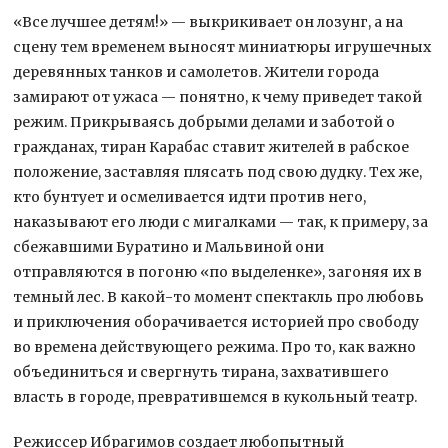
«Все лучшее детям!» — выкрикивает он лозунг, а на
сцену тем временем выносят миниатюры игрушечных
деревянных танков и самолетов. Жители города
замирают от ужаса — понятно, к чему приведет такой
режим. Прикрываясь добрыми делами и заботой о
гражданах, тиран Карабас ставит жителей в рабское
положение, заставляя плясать под свою дудку. Тех же,
кто бунтует и осмеливается идти против него,
наказывают его люди с мигалками — так, к примеру, за
сбежавшими Буратино и Мальвиной они
отправляются в погоню «по выделенке», загоняя их в
темный лес. В какой-то момент спектакль про любовь
и приключения оборачивается историей про свободу
во времена действующего режима. Про то, как важно
объединиться и свергнуть тирана, захватившего
власть в городе, превратившемся в кукольный театр.
Режиссер Ибрагимов создает любопытный