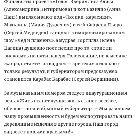
Финалисты проекта «Голос. Звери» лиса Алиса
(Александрина Питиримова) и кот Базилио (Анна
Цанг) выплясывают под «Лясики-карасики»,
Мальвина (Мария Дудкевич) и ее бойфренд Пьеро
(Сергей Медведев) танцуют в импровизированном
шоу «Лед и пламень», а мудрая Тортилла (Елена
Цагина) душевно поет песню про то, стоит ли
рисковать по пути наверх. Голосование, по классике
жанра, остается за кадром — зрителям оглашают
только результат, и губернатором предсказуемо
становится Карабас Барабас (Сергей Вершинин).
За музыкальным номером следует инаугурационная
речь. «Жить станет лучше, жить станет веселее, —
обещает новоизбранный губернатор. — Мы разовьем
нашу промышленность и будем экспортировать наши
деревянные изделия в другие города. Наш город
зацветет новыми красками!»