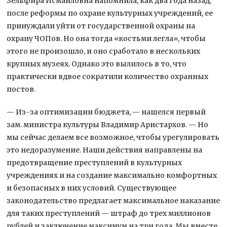
Зельфира Исмаиловна напомнила, как два года назад,
после реформы по охране культурных учреждений, ее
принуждали уйти от государственной охраны на
охрану ЧОПов. Но она тогда «костьми легла», чтобы
этого не произошло, и оно сработало в нескольких
крупных музеях. Однако это вылилось в то, что
практически вдвое сократили количество охранных
постов.
— Из-за оптимизации бюджета, — нашелся первый
зам. министра культуры Владимир Аристархов. — Но
мы сейчас делаем все возможное, чтобы урегулировать
это недоразумение. Наши действия направлены на
предотвращение преступлений в культурных
учреждениях и на создание максимально комфортных
и безопасных в них условий. Существующее
законодательство предлагает максимальное наказание
для таких преступлений — штраф до трех миллионов
рублей и заключение максимум на три года. Мы вместе