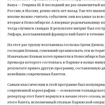
Валуа
— Генриха III. В последний же раз знаменитый н
Россию, в Москву, ровно пять лет назад. Так что ны
вполне можно считать событием: они восьмые за вс
вторые в Новосибирске. А впервые родоначальницу кла
тогда случился скандал. В результате интриг был отст
Лифарь, возглавлявший французский балет в течение 
На этот раз труппу возглавляла госпожа Орели Дюпон
господин Кехман, сумевший организовать эти историче
Изначально Кехман хотел привезти в Новосибирск бале
премьера которого состоялась в Париже в конце минув
результате привез другую программу, составленную дл
новейших современных балетов.
Самым классическим в этой программе был популярны
современной хореографии — основателя голландского 
репертуар этот балет вернулся в начале этого сезона, н
этого балета, исполненный этуалью Парижской оперы