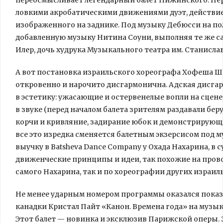
переосмысливает легендарный балет Нижинского. П
ловкими акробатическими движениями дуэт, действие 
изображенного на заднике. Под музыку Дебюсси на пол
добавленную музыку Нитина Соуни, выполняя те же с
Илер, дочь худрука Музыкального театра им. Станисл
А вот постановка израильского хореографа Хофеша Ш
откровенно и нарочито дисгармонична. Адская дисга
в эстетику: ужасающие и остервенелые вопли на сце
в звуке (перед началом балета зрителям раздавали б
корчи и кривляние, задирание юбок и демонстрирующ
все это изредка сменяется балетным экзерсисом под 
выучку в Batsheva Dance Company у Охада Нахарина, в 
движенческие принципы и идеи, так похожие на пров
самого Нахарина, так и по хореографии других израил
Не менее ударным номером программы оказался показ
канадки Кристал Пайт «Канон. Времена года» на музы
Этот балет — новинка и эксклюзив Парижской оперы.