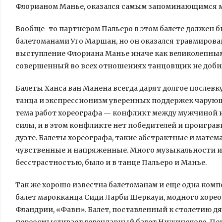
Флорианом Манье, оказался самым запоминающимся м
Вообще-то партнером Пальеро в этом балете должен
балетоманами Уго Маршан, но он оказался травмирован 
выступление Флориана Манье иначе как великолепным 
совершенный во всех отношениях танцовщик не добил
Балеты Ханса ван Манена всегда дарят долгое послевк
танца и экспрессионизм уверенных поддержек чарующе
тема работ хореографа — конфликт между мужчиной 
силы, и в этом конфликте нет победителей и проигр
дуэте. Балеты хореографа, такие абстрактные и мате
чувственные и напряженные. Много музыкальности и
бесстрастностью, было и в танце Пальеро и Манье.
Так же хорошо известна балетоманам и еще одна комп
балет марокканца Сиди Ларби Шеркауи, модного хорео
Фландрии, «Фавн». Балет, поставленный к столетию дя