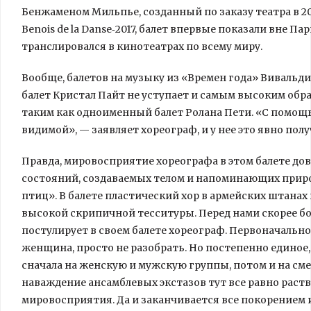
Бенжаменом Мильпье, созданный по заказу театра в 20
Benois de la Danse‑2017, балет впервые показали вне П
транслировался в кинотеатрах по всему миру.
Вообще, балетов на музыку из «Времен года» Вивальд
балет Кристал Пайт не уступает и самым высоким обр
таким как одноименный балет Ролана Пети. «С помощью
видимой», — заявляет хореограф, и у нее это явно полу
Правда, мировосприятие хореографа в этом балете до
состояний, создаваемых телом и напоминающих прир
птиц». В балете пластический хор в армейских штана
высокой скрипичной тесситуры. Перед нами скорее бо
постулирует в своем балете хореограф. Первоначально
женщина, просто не разобрать. Но постепенно единое,
сначала на женскую и мужскую группы, потом и на см
наваждение ансамблевых экстазов тут все равно раст
мировосприятия. Да и заканчивается все покорением