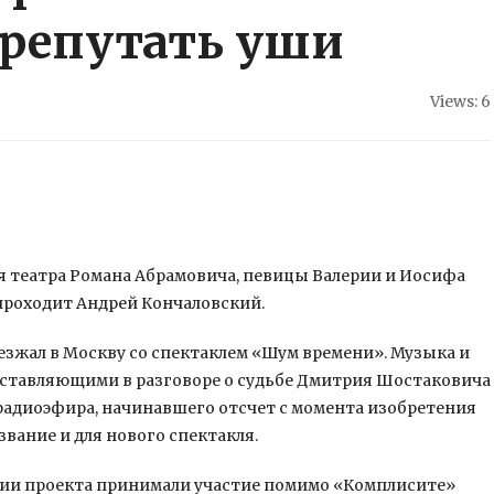
ерепутать уши
Views: 6
я театра Романа Абрамовича, певицы Валерии и Иосифа
проходит Андрей Кончаловский.
езжал в Москву со спектаклем
«Шум времени». Музыка и
составляющими в разговоре о судьбе Дмитрия Шостаковича
 радиоэфира, начинавшего отсчет с момента изобретения
вание и для нового спектакля.
дании проекта принимали участие помимо «Комплисите»