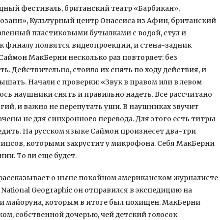
ный фестиваль, британский театр «Барбикан»,
занн», Культурный центр Онассиса из Афин, британский
авленный пластиковыми бутылками с водой, стул и
к финалу появятся видеопроекции, и стена-задник
Саймон МакБерни несколько раз повторяет: без
ь. Действительно, стоило их снять по ходу действия, и
ышать. Начали с проверки: «Звук в правом или в левом
лось наушники снять и правильно надеть. Все рассчитано
ий, и важно не перепутать уши. В наушниках звучит
чены не для синхронного перевода. Для этого есть титры
ледить. На русском языке Саймон произнесет два-три
ве чипсов, которыми захрустит у микрофона. Себя МакБерни
ии. То ли еще будет.
, рассказывает о ныне покойном американском журналисте
 National Geographic он отправился в экспедицию на
и майоруна, которым в итоге был похищен. МакБерни
ком, собственной дочерью, чей детский голосок