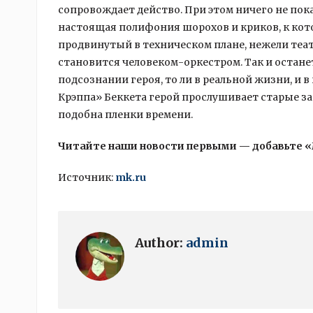
сопровождает действо. При этом ничего не пока
настоящая полифония шорохов и криков, к кото
продвинутый в техническом плане, нежели театр
становится человеком-оркестром. Так и останет
подсознании героя, то ли в реальной жизни, и в
Крэппа» Беккета герой прослушивает старые з
подобна пленки времени.
Читайте наши новости первыми — добавьте 
Источник:
mk.ru
Author:
admin