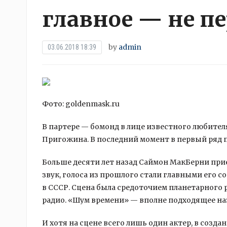
главное — не п
by
admin
03.06.2018 18:39
Фото: goldenmask.ru
В партере — бомонд в лице известного любител
Пригожина. В последний момент в первый ряд 
Больше десяти лет назад Саймон МакБерни при
звук, голоса из прошлого стали главными его 
в СССР. Сцена была средоточием планетарного
радио. «Шум времени» — вполне подходящее наз
И хотя на сцене всего лишь один актер, в соз