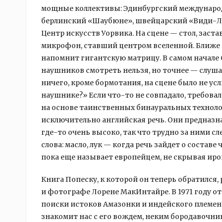
мощные коллективы: Эдинбургский международ
берлинский «Шаубюне», швейцарский «Види-Ло
Центр искусств Уорвика. На сцене — стол, заст
микрофон, ставший центром вселенной. Ближе 
напомнит гигантскую матрицу. В самом начале 
наушников смотреть нельзя, но точнее — слушат
ничего, кроме бормотания, на сцене было не усл
наушнике?» Если что-то не совпадало, требова
на основе таинственных бинауральных технолог
исключительно английская речь. Они предназна
где-то очень высоко, так что трудно за ними с
слова: масло, лук — когда речь зайдет о соста
пока еще называет европейцем, не скрывая ирон
Книга Попеску, к которой он теперь обратился
и фотографе Лорене МакИнтайре. В 1971 году от
поиски истоков Амазонки и индейского племен
знакомит нас с его вождем, неким бородавочни