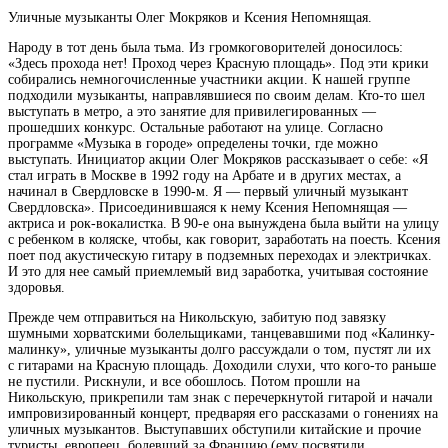
Уличные музыканты Олег Мокряков и Ксения Непомнящая.
Народу в тот день была тьма. Из громкоговорителей доносилось:
«Здесь прохода нет! Проход через Красную площадь». Под эти крики
собирались немногочисленные участники акции. К нашей группе
подходили
музыканты, направлявшиеся по своим делам. Кто-то шел
выступать в метро, а это занятие для привилегированных —
прошедших конкурс. Остальные работают на улице. Согласно
программе «Музыка в городе» определены точки, где можно
выступать. Инициатор акции Олег Мокряков рассказывает о себе: «Я
стал играть в Москве в 1992 году на Арбате и в других местах, а
начинал в Свердловске в 1990-м. Я — первый уличный музыкант
Свердловска». Присоединившаяся к нему Ксения Непомнящая —
актриса и рок-вокалистка. В 90-е она вынуждена была выйти на улицу
с ребенком в коляске, чтобы, как говорит, заработать на поесть. Ксения
поет под акустическую гитару в подземных переходах и электричках.
И это для нее самый приемлемый вид заработка, учитывая состояние
здоровья.
Прежде чем отправиться на Никольскую, забитую под завязку
шумными хорватскими болельщиками, танцевавшими под «Калинку-
малинку», уличные музыканты долго рассуждали о том, пустят ли их
с гитарами на Красную площадь. Доходили слухи, что кого-то раньше
не пустили. Рискнули, и все обошлось. Потом прошли на
Никольскую, прикрепили там знак с перечеркнутой гитарой и начали
импровизированный концерт, предваряя его рассказами о гонениях на
уличных музыкантов. Выступавших обступили китайские и прочие
туристы, европеец, болевший за Францию (ему посвятили