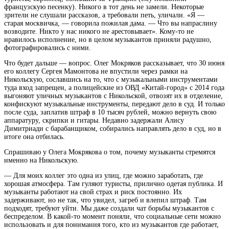
французскую песенку). Никого в тот день не замели. Некоторые
зрители не слушали рассказов, а требовали петь, уличали. «Я —
старая москвичка, — говорила пожилая дама. — Что вы напраслину
возводите. Никто у нас никого не арестовывает». Кому-то не
нравилось исполнение, но в целом музыкантов приняли радушно,
фотографировались с ними.
Что будет дальше — вопрос. Олег Мокряков рассказывает, что 30 июня
его коллегу Сергея Мамонтова не впустили через рамки на
Никольскую, сославшись на то, что с музыкальными инструментами
туда вход запрещен, а полицейские из ОВД «Китай-город» с 2014 года
выгоняют уличных музыкантов с Никольской, отвозят их в отделение,
конфискуют музыкальные инструменты, передают дело в суд. И только
после суда, заплатив штраф в 10 тысяч рублей, можно вернуть свою
аппаратуру, скрипки и гитары. Недавно задержали Алису
Димитриади с барабанщиком, собирались направлять дело в суд, но в
итоге она отбилась.
Спрашиваю у Олега Мокрякова о том, почему музыканты стремятся
именно на Никольскую.
— Для моих коллег это одна из улиц, где можно заработать, где
хорошая атмосфера. Там гуляют туристы, прилично одетая публика. И
музыканты работают на свой страх и риск постоянно. Их
задерживают, но не так, что увидел, загреб и влепил штраф. Там
подходят, требуют уйти. Мы даже создали чат борьбы музыкантов с
беспределом. В какой-то момент поняли, что социальные сети можно
использовать и для понимания того, кто из музыкантов где работает,