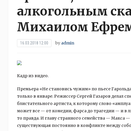
алкогольным ска
Михаилом Ефре
by
admin
16.03.2018 12:00
Кадр из видео.
Премьера «Не становись чужим» по пьесе Гарольд
только в январе. Режиссер Сергей Газаров делал с
блистательного артиста, к которому слово
«амплуа
может все — от комедии, фарса до трагедии — и в 
то правда. И главу странного семейства — Макса — 
существующая постоянно в конфликте между собой 