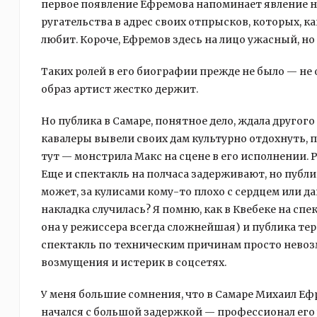
первое появление Ефремова напоминает явление не
ругательства в адрес своих отпрысков, которых, ка
любит. Короче, Ефремов здесь на лицо ужасный, но
Таких ролей в его биографии прежде не было — не 
образ артист жестко держит.
Но публика в Самаре, понятное дело, ждала другого
кавалеры вывели своих дам культурно отдохнуть, 
тут — монстрила Макс на сцене в его исполнении. 
Еще и спектакль на полчаса задерживают, но публик
может, за кулисами кому-то плохо с сердцем или д
накладка случилась? Я помню, как в Квебеке на спе
она у режиссера всегда сложнейшая) и публика тер
спектакль по техническим причинам просто невозм
возмущения и истерик в соцсетях.
У меня большие сомнения, что в Самаре Михаил Е
начался с большой задержкой — профессионал его 