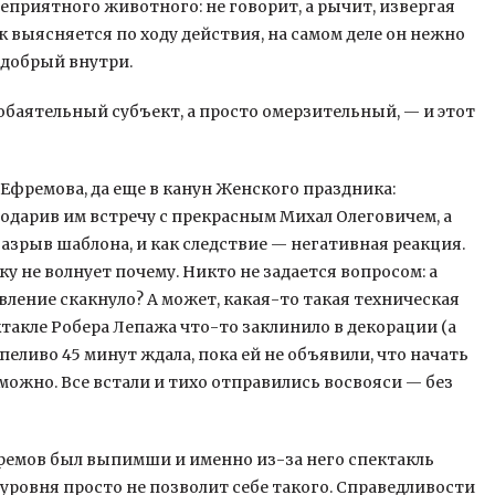
приятного животного: не говорит, а рычит, извергая
к выясняется по ходу действия, на самом деле он нежно
 добрый внутри.
обаятельный субъект, а просто омерзительный, — и этот
 Ефремова, да еще в канун Женского праздника:
подарив им встречу с прекрасным Михал Олеговичем, а
Разрыв шаблона, и как следствие — негативная реакция.
у не волнует почему. Никто не задается вопросом: а
авление скакнуло? А может, какая-то такая техническая
ктакле Робера Лепажа что-то заклинило в декорации (а
пеливо 45 минут ждала, пока ей не объявили, что начать
ожно. Все встали и тихо отправились восвояси — без
фремов был выпимши и именно из-за него спектакль
уровня просто не позволит себе такого. Справедливости