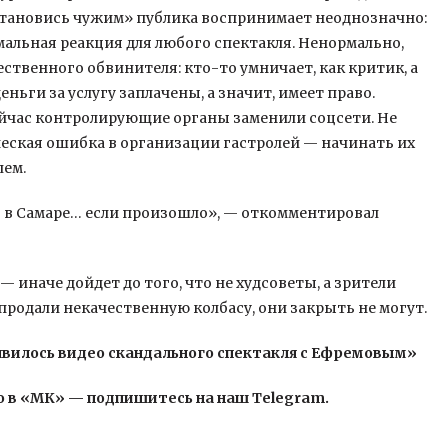
е становись чужим» публика воспринимает неоднозначно:
рмальная реакция для любого спектакля. Ненормально,
ственного обвинителя: кто-то умничает, как критик, а
ньги за услугу заплачены, а значит, имеет право.
ейчас контролирующие органы заменили соцсети. Не
еская ошибка в организации гастролей — начинать их
лем.
о в Самаре… если произошло», — откомментировал
— иначе дойдет до того, что не худсоветы, а зрители
 продали некачественную колбасу, они закрыть не могут.
явилось видео скандального спектакля с Ефремовым»
 в «МК» — подпишитесь на наш Telegram.