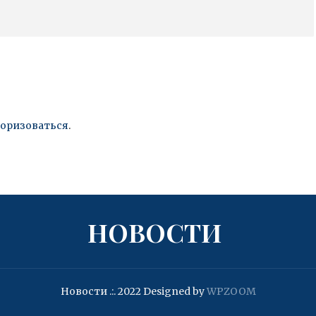
торизоваться
.
НОВОСТИ
Новости .:. 2022
Designed by
WPZOOM