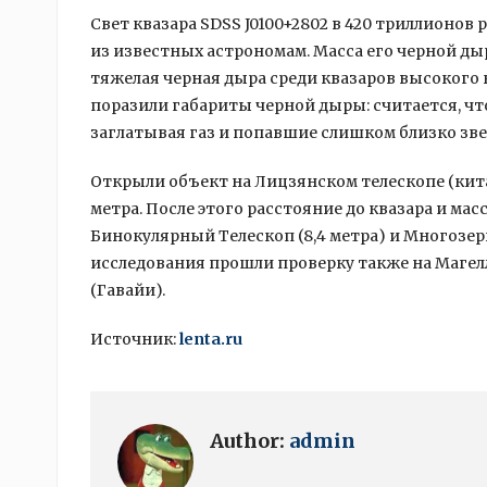
Свет квазара SDSS J0100+2802 в 420 триллионов 
из известных астрономам. Масса его черной ды
тяжелая черная дыра среди квазаров высокого 
поразили габариты черной дыры: считается, чт
заглатывая газ и попавшие слишком близко зве
Открыли объект на Лицзянском телескопе (кита
метра. После этого расстояние до квазара и м
Бинокулярный Телескоп (8,4 метра) и Многозерк
исследования прошли проверку также на Магел
(Гавайи).
Источник:
lenta.ru
Author:
admin