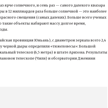
раз ярче солнечного, и семь раз — самого далекого квазара
ры в 12 миллиардов раза больше солнечной — это наиболее
красного смещения (самых далеких). Больше всего ученых
о такие объекты набирают массу долгое время,
зды.
йская провинция Юньань), с диаметром зеркала всего 2,4
ассу черной дыры определили «тяжеловесы»: Большой
альный телескоп (6,5 метра) в штате Аризона. Результаты
лановом телескопе (Чили) и обсерватории Джемини