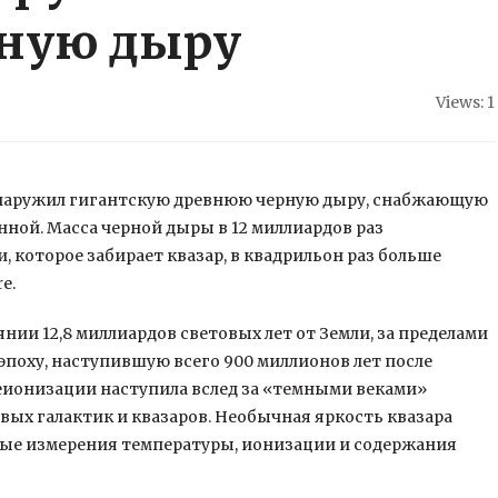
рную дыру
Views: 1
наружил гигантскую древнюю черную дыру, снабжающую
нной. Масса черной дыры в 12 миллиардов раз
, которое забирает квазар, в квадрильон раз
больше
e.
янии 12,8 миллиардов световых лет от Земли, за пределами
эпоху, наступившую всего 900 миллионов лет после
реионизации наступила вслед за «темными веками»
рвых галактик и квазаров. Необычная яркость квазара
ные измерения температуры, ионизации и содержания