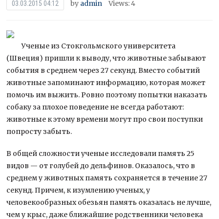
by
admin
Views: 4
03.03.2015 04:12
Ученые из Стокгольмского университета
(Швеция) пришли к выводу, что животные забывают
события в среднем через 27 секунд. Вместо событий
животные запоминают информацию, которая может
помочь им выжить. Ровно поэтому попытки наказать
собаку за плохое поведение не всегда
работают:
животные к этому времени могут про свои поступки
попросту забыть.
В общей сложности ученые исследовали память 25
видов — от голубей до дельфинов. Оказалось, что в
среднем у животных память сохраняется в течение 27
секунд. Причем, к изумлению ученых, у
человекообразных обезьян память оказалась не лучше,
чем у крыс, даже ближайшие родственники человека