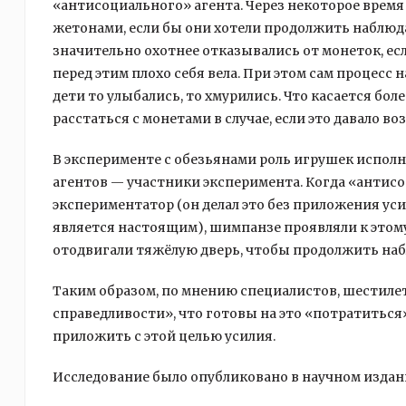
«антисоциального» агента. Через некоторое время 
жетонами, если бы они хотели продолжить наблюда
значительно охотнее отказывались от монеток, есл
перед этим плохо себя вела. При этом сам процесс
дети то улыбались, то хмурились. Что касается бо
расстаться с монетами в случае, если это давало 
В эксперименте с обезьянами роль игрушек исполн
агентов — участники эксперимента. Когда «антис
экспериментатор (он делал это без приложения уси
является настоящим), шимпанзе проявляли к этому
отодвигали тяжёлую дверь, чтобы продолжить на
Таким образом, по мнению специалистов, шестилет
справедливости», что готовы на это «потратиться
приложить с этой целью усилия.
Исследование было опубликовано в научном издани