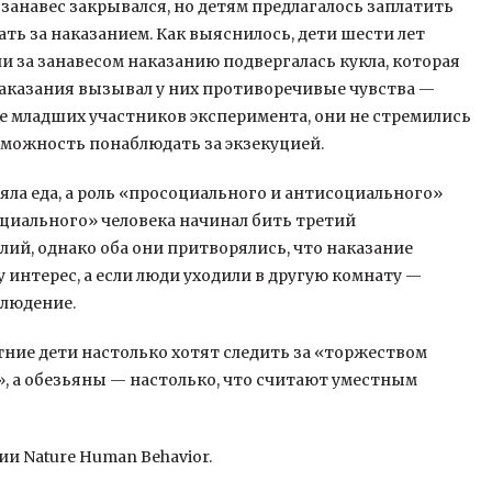
занавес закрывался, но детям предлагалось заплатить
ть за наказанием. Как выяснилось, дети шести лет
и за занавесом наказанию подвергалась кукла, которая
 наказания вызывал у них противоречивые чувства —
лее младших участников эксперимента, они не стремились
возможность понаблюдать за экзекуцией.
яла еда, а роль «просоциального и антисоциального»
оциального» человека начинал бить третий
лий, однако оба они притворялись, что наказание
 интерес, а если люди уходили в другую комнату —
блюдение.
ние дети настолько хотят следить за «торжеством
», а обезьяны — настолько, что считают уместным
и Nature Human Behavior.