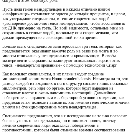
сыграли в этом ключевую роль.
Пусть доля генов неандертальцев в каждом отдельно взятом
«неафриканце» составляет от одного до четырёх процентов, в целом,
как утверждают специалисты, в геноме современных людей
«растворено» достаточно генов неандертальцев, чтобы восстановить
их ДНК примерно на треть. По всей видимости, остальные гены не
сохранились в геноме людей, поскольку они скорее мешали, чем
давали преимущество с эволюционной точки зрения.
Больше всего специалистов заинтересовали три гена, которые, как
предполагается, оказывают важную роль на развитие мозга и во
многом отличались у неандертальцев и кроманьонцев. В своём
эксперименти специалисты планируют использовать версии этих
генов, «неандертализированные» с помощью технологии Crispr.
Как поясняют специалисты, в их планы входит создание
миниатюрной копии мозга Homo neanderthalensis. Несмотря на то, что
размер каждой из входящих в него структур составит лишь несколько
миллиметров, речь идёт об органе, который будет выращен из
стволовых клеток и очень напоминать настоящий. Дальнейшее
наблюдение за выращенным в лабораторной условии моделями, как
предполагается, позволит выяснить, как именно генетические отличия
влияли на функционирование мозга неандертальцев.
Специалисты предполагают, что их исследование не только позволит
больше узнать о неандертальцах, но и поможет понять, почему
именно современные люди оказались победителями в
противостоянии, которым были отмечены времена сосуществования