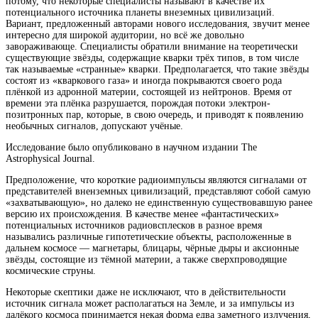
потому, что некоторые специалисты называют в качестве их
потенциального источника планеты внеземных цивилизаций.
Вариант, предложенный авторами нового исследования, звучит менее
интересно для широкой аудитории,
но всё же довольно
завораживающе. Специалисты обратили внимание на теоретически
существующие звёзды, содержащие кварки трёх типов, в том числе
так называемые «странные» кварки. Предполагается, что такие звёзды
состоят из «кваркового газа» и иногда покрываются своего рода
плёнкой из адронной материи, состоящей из нейтронов. Время от
времени эта плёнка разрушается, порождая потоки электрон-
позитронных пар, которые, в свою очередь, и приводят к появлению
необычных сигналов, допускают учёные.
Исследование было опубликовано в научном издании The
Astrophysical Journal.
Предположение, что короткие радиоимпульсы являются сигналами от
представителей вненземных цивилизаций, представляют собой самую
«захватывающую», но далеко не единственную существовавшую ранее
версию их происхождения. В качестве менее «фантастических»
потенциальных источников радиовсплесков в разное время
назывались различные гипотетические объекты, расположенные в
дальнем космосе — магнетары, блицары, чёрные дыры и аксионные
звёзды, состоящие из тёмной материи, а также сверхпроводящие
космические струны.
Некоторые скептики даже не исключают, что в действительности
источник сигнала может располагаться на Земле, и за импульсы из
далёкого космоса принимается некая форма едва заметного излучения,