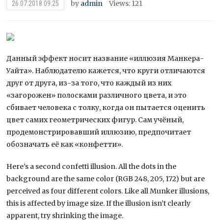
by
admin
Views: 121
26.07.2018 09:25
Данный эффект носит название «иллюзия Манкера-
Уайта». Наблюдателю кажется, что круги отличаются
друг от друга, из-за того, что каждый из них
«загорожен» полосками различного цвета, и это
сбивает человека с толку, когда он пытается оценить
цвет самих геометрических фигур.
Сам учёный,
продемонстрировавший иллюзию, предпочитает
обозначать её как «конфетти».
Here’s a second confetti illusion. All the dots in the
background are the same color (RGB 248, 205, 172) but are
perceived as four different colors. Like all Munker illusions,
this is affected by image size. If the illusion isn’t clearly
apparent, try shrinking the image.