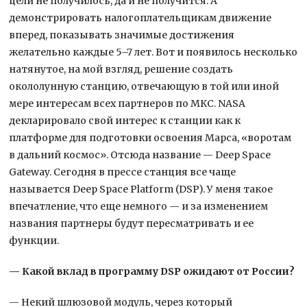
цели не получилось, да и не получится. А
демонстрировать налогоплательщикам движение
вперед, показывать значимые достижения
желательно каждые 5–7 лет. Вот и появилось несколько
натянутое, на мой взгляд, решение создать
окололунную станцию, отвечающую в той или иной
мере интересам всех партнеров по МКС. NASA
декларировало свой интерес к станции как к
платформе для подготовки освоения Марса, «воротам
в дальний космос». Отсюда название — Deep Space
Gateway. Сегодня в прессе станция все чаще
называется Deep Space Platform (DSP). У меня такое
впечатление, что еще немного — и за изменением
названия партнеры будут пересматривать и ее
функции.
— Какой вклад в программу DSP ожидают от России?
— Некий шлюзовой модуль, через который