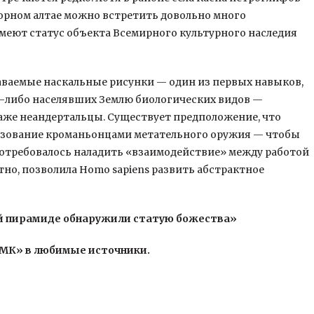
 Горном алтае можно встретить довольно много
имеют статус объекта Всемирного культурного наследия
аваемые наскальные рисунки — один из первых навыков,
а-либо населявших Землю биологических видов —
даже неандертальцы. Существует предположение, что
ьзование кроманьонцами метательного оружия — чтобы
потребовалось наладить «взаимодействие» между работой
ятно, позволила Homo sapiens развить абстрактное
й пирамиде обнаружили статую божества»
«МК» в любимые источники.