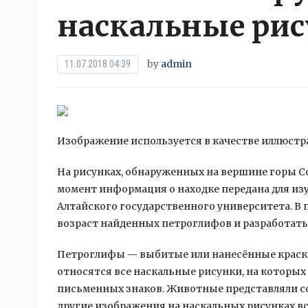
наскальные ри
by
admin
11.07.2018 04:39
Изображение используется в качестве иллюстр
На рисунках, обнаруженных на вершине горы С
момент информация о находке передана для изу
Алтайского
государственного университета. В
возраст найденных петроглифов и разработать
Петроглифы — выбитые или нанесённые краско
относятся все наскальные рисунки, на которы
письменных знаков. Животные представляли с
другие изображения на наскальных рисунках вс