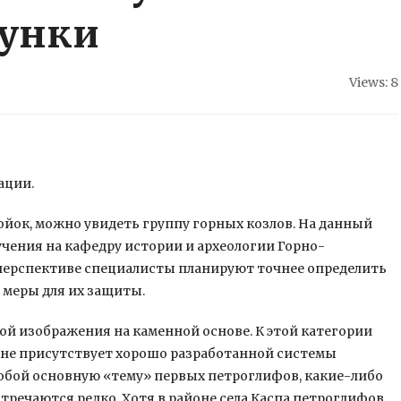
сунки
Views: 8
ации.
ойок, можно увидеть группу горных козлов. На данный
чения на кафедру истории и археологии Горно-
 перспективе специалисты планируют точнее определить
 меры для их защиты.
й изображения на каменной основе. К этой категории
х не присутствует хорошо разработанной системы
обой основную «тему» первых петроглифов, какие-либо
тречаются редко. Хотя в районе села Каспа петроглифов