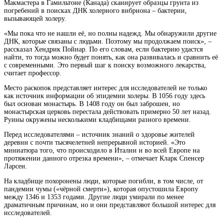
Макмастера в Гамильтоне (Канада) сканирует образцы грунта из
погребений в поисках ДНК холерного вибриона – бактерии,
вызывающей холеру.
«Мы пока что не нашли её, но полны надежд. Мы обнаружили другие
ДНК, которые связаны с людьми. Поэтому мы продолжаем поиск», –
рассказал Хендрик Пойнар. По его словам, если бактерию удастся
найти, то тогда можно будет понять, как она развивалась и сравнить её
с современными. Это первый шаг к поиску возможного лекарства,
считает профессор.
Место раскопок представляет интерес для исследователей не только
как источник информации об эпидемии холеры. В 1056 году здесь
был основан монастырь. В 1408 году он был заброшен, но
монастырская церковь перестала действовать примерно 50 лет назад.
Руины окружены несколькими кладбищами разного времени.
Перед исследователями – источник знаний о здоровье жителей
деревни с почти тысячелетней непрерывной историей. «Это
миниатюра того, что происходило в Италии и во всей Европе на
протяжении данного отрезка времени», – отмечает Кларк Спенсер
Ларсен.
На кладбище похоронены люди, которые погибли, в том числе, от
пандемии чумы («чёрной смерти»), которая опустошила Европу
между 1346 и 1353 годами. Другие люди умирали по менее
драматичным причинам, но и они представляют большой интерес для
исследователей.