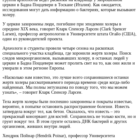
церкви в Бадиа Поццевери в Тоскане (Италия). Как ожидается,
исследования могут дать
информацию о бактериях, которые вызывают
холеру.
У церкви захоронены люди, погибшие при эпидемии холеры в
середине XIX века, говорит Кларк Спенсер Ларсен (Clark Spencer
Larsen), профессор антропологии в Университете штата Огайо (США),
один из руководителей проекта.
Археологи и студенты провели четыре сезона на раскопках
специального участка кладбища, где хоронили жертв холеры. Поиск
следов микроорганизмов, вызывавших холеру, в останках людей у
церкви в Бадиа Поццевери может пролить свет на то, как они жили и
умирали в этом регионе Европы.
«Насколько нам известно, это лучше всего сохранившиеся останки
жертв холеры рассматриваемого периода времени среди когда-либо
найденных. Мы полны энтузиазма по поводу того, что мы можем
узнать», – говорит Кларк Спенсер Ларсен.
Тела жертв холеры были поспешно захоронены и покрыты известью,
вероятно, в попытке остановить распространение болезни. Известь
затвердела вокруг тел, как бетон. Оказалось, что известь – это
прекрасный консервант для костей. Сохранились не только кости, но и
грунт вокруг тел. В этом грунте остались ДНК бактерий и других
организмов, живших внутри людей.
Хендрик Пойнар (Hendrik Poinar), профессор Университета