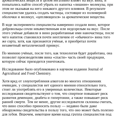
ароматических веществ в целом негативно влияет на вкус вина, и
попытались найти способ убрать из напитка «лишние» молекулы, при
этом не оказывая на него никакого другого влияния. В результате
специалистам
удалось создать частицы, состоящие из полимерной
оболочки и молекул, «цепляющихся» за ароматические вещества.
В ходе эксперимента специалисты намеренно создали вино, которое
добровольцы сочли некачественным или недозрелым на вкус. После
этого учёные добавили в вино разработанные ими наночастицы, после
чего напиток становился почти неотличим от «обычного» вина того
же сорта, хотя, как признаются учёные, и приобретал почти
незаметный металлический привкус.
По мнению учёных, после того, как технология будет доработана, она
позволит производителям вина «спасти» часть своей продукции,
которую сейчас приходится уничтожать.
Исследование было опубликовано в научном издании Journal of
Agricultural and Food Chemistry.
Хотя вред от злоупотребления алкоголя во многих отношениях
очевиден, у специалистов нет единого мнения относительно того,
стоит ли употреблять его в умеренных количествах. Некоторые
исследования свидетельствуют о том, что спиртное повышает риск
развития деменции, диабета и гипертонии, а также повышает риск
ранней смерти. Тем не менее, другие исследователи склонны считать,
что вино способно приносить пользу — недавно были даже
обнаружены свидетельства в пользу того, что оно может быть полезно
для зубов. Впрочем, некоторое время назад группа специалистов под