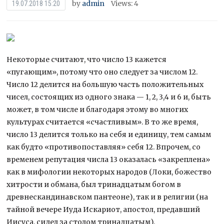
by
admin
Views: 4
19.07.2018 15:20
Некоторые считают, что число 13 кажется
«пугающим», потому что оно следует за числом 12.
Число 12 делится на большую часть положительных
чисел, состоящих из одного знака — 1, 2, 3,4 и 6 и, быть
может, в том числе и благодаря этому во многих
культурах считается «счастливым». В то же
время,
число 13 делится только на себя и единицу, тем самым
как будто «противопоставляя» себя 12. Впрочем, со
временем репутация числа 13 оказалась «закреплена»
как в мифологии некоторых народов (Локи, божество
хитрости и обмана, был тринадцатым богом в
древнескандинавском пантеоне), так и в религии (на
тайной вечере Иуда Искариот, апостол, предавший
Иисуса, сидел за столом тринадцатым).