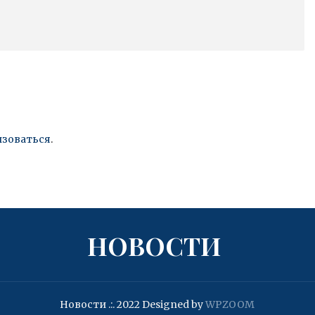
изоваться
.
НОВОСТИ
Новости .:. 2022
Designed by
WPZOOM