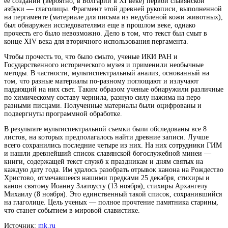
ее создании (вероятно, в Болгарии в XI веке) первой славянской
азбуки — глаголицы.
Фрагмент этой древней рукописи, выполненной
на пергаменте (материале для письма из недубленой кожи животных),
был обнаружен исследователями еще в прошлом веке, однако
прочесть его было невозможно. Дело в том, что текст был смыт в
конце XIV века для вторичного использования пергамента.
Чтобы прочесть то, что было смыто, ученые ИКИ РАН и
Государственного исторического музея и применили необычные
методы. В частности, мультиспектральный анализ, основанный на
том, что разные материалы по-разному поглощают и излучают
падающий на них свет. Таким образом ученые обнаружили различные
по химическому составу чернила, разную силу нажима на перо
разными писцами. Полученные материалы были оцифрованы и
подвергнуты программной обработке.
В результате мультиспектральной съемки были обследованы все 8
листов, на которых предполагалось найти древние записи. Лучше
всего сохранились последние четыре из них. На них сотрудники ГИМ
и нашли древнейший список славянской богослужебной минеи —
книги, содержащей текст служб к праздникам и дням святых на
каждую дату года. Им удалось разобрать отрывок канона на Рождество
Христово, отмечавшееся нашими предками 25 декабря, стихиры и
канон святому Иоанну Златоусту (13 ноября), стихиры Архангелу
Михаилу (8 ноября). Это единственный такой список, сохранившийся
на глаголице. Цель ученых — полное прочтение памятника старины,
что станет событием в мировой славистике.
Источник:
mk.ru