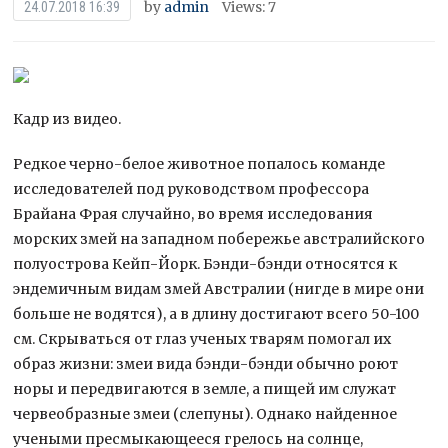
by
admin
Views: 7
24.07.2018 16:39
Кадр из видео.
Редкое черно-белое животное попалось команде
исследователей под руководством профессора
Брайана Фрая случайно, во время исследования
морских змей на западном побережье австралийского
полуострова Кейп-Йорк. Бэнди-бэнди относятся к
эндемичным
видам змей Австралии (нигде в мире они
больше не водятся), а в длину достигают всего 50-100
см. Скрываться от глаз ученых тварям помогал их
образ жизни: змеи вида бэнди-бэнди обычно роют
норы и передвигаются в земле, а пищей им служат
червеобразные змеи (слепуны). Однако найденное
учеными пресмыкающееся грелось на солнце,