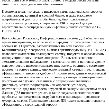
территории всего земного шара. Точность модели Земли составит
около 1 м с периодическим
обновлением.
Предполагается, что свежие цифровые карты планеты заинтересуют
органы власти, крупный и средний бизнес и даже массового
потребителя. А для того, чтобы было удобно пользоваться
спутниковыми услугами, специалисты РКС создали Единую
территориально-распределенную информационную систему ДЗЗ –
ЕТРИС ДЗЗ.
Как сообщает Роскосмос, Информационная система ДЗЗ обеспечивает
прием информации, её обработку и передачу потребителям. Система
состоит из 13 центров, расположенных по всей России – от
Калининграда до Хабаровска, включая арктическую зону. ЕТРИС ДЗЗ
позволяет комплексно планировать съемку, получать и обрабатывать
информацию с космических аппаратов. В сельском хозяйстве и
землепользовании наблюдение из космоса позволит на новом уровне
контролировать целевое использование земель, оценивать состояние
посевов на основе данных многоспектральный съемки и вести анализ
эффективности внесения удобрений. Кроме того, данные космической
съемки позволяют обеспечить компании достоверной информацией
по страховым случаям, связанным с природными явлениями
(например, можно подтвердить или опровергнуть засуху,
подтопление, град или просто неурожай на каждом конкретном поле).
Данные ДЗЗ позволяют решать и такие актуальные экологические
проблемы, как незаконные вырубки леса и несанкционированные
мусорные свалки. Применение данных ДЗЗ также позволит повысить
эффективность строительной отрасли.