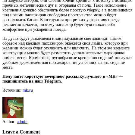
по задумке авторов, они словно качели крепятся к потолку с помощью
прочных металлических дуг и оторваны от пола. Такое исполнение
крепления должно обеспечить более простую уборку, а в появившемся
под
ногами пассажиров свободном пространстве можно будет
расположить багаж. Конструкция при резких ускорениях поезда
незаметно качается, поэтому пассажир будет чувствовать себя
комфортнее при ускорении поезда.
На дугах будут размешены индивидуальные светильники. Таким
образом над каждым пассажиром окажется своя лампа, которую при
желании можно будет отключить или включить. На этом же элементе
конструкции можно будет разместить дополнительные маркировки
номера места. Кроме того, дугообразные крепления сидений послужат
удобным держателем для пассажиров, не успевших занять сидячие
места.
Получайте короткую вечернюю рассылку лучшего в «МК» —
подпишитесь на наш Telegram.
Источник:
mk.ru
Author:
admin
Leave a Comment