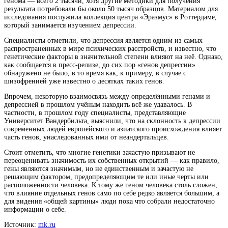
генома — всего 2 тысячи, хотя другие методики для получения
результата потребовали бы около 50 тысяч
образцов. Материалом для
исследования послужила коллекция центра «Эразмус» в Роттердаме,
который занимается изучением депрессии.
Специалисты отметили, что депрессия является одним из самых
распространенных в мире психических расстройств, и известно, что
генетические факторы в значительной степени влияют на неё. Однако,
как сообщается в пресс-релизе, до сих пор «генов депрессии»
обнаружено не было, в то время как, к примеру, в случае с
шизофренией уже известно о десятках таких генов.
Впрочем, некоторую взаимосвязь между определёнными генами и
депрессией в прошлом учёным находить всё же удавалось. В
частности, в прошлом году специалисты, представляющие
Университет Вандербильта, выяснили, что на склонность к депрессии
современных людей европейского и азиатского происхождения влияет
часть генов, унаследованных ими от неандертальцев.
Стоит отметить, что многие генетики зачастую призывают не
переоценивать значимость их собственных открытий — как правило,
гены являются значимым, но не единственным и зачастую не
решающим фактором, предопределяющим те или иные черты или
расположенности человека. К тому же геном человека столь сложен,
что влияние отдельных генов само по себе редко является большим, а
для видения «общей картины» люди пока что собрали недостаточно
информации о себе.
Источник:
mk.ru