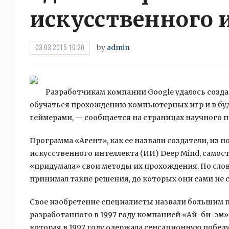
искусственного 
by
admin
03.03.2015 10:20
Разработчикам компании Google удалось соз
обучаться прохождению компьютерных игр и в бу
геймерами, — сообщается на страницах научного п
Программа «Агент», как
ее назвали создатели, из 
искусственного интеллекта (ИИ) Deep Mind, самос
«придумала» свои методы их прохождения. По сло
принимал такие решения, до которых они сами не с
Свое изобретение специалисты назвали большим п
разработанного в 1997 году компанией «Ай-би-эм
которая в 1997 году одержала сенсационную побед