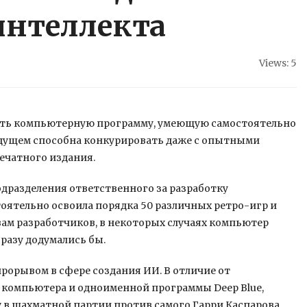
интеллекта
Views: 5
дать компьютерную программу, умеющую самостоятельно
дущем способна конкурировать даже с опытными
ечатного издания.
подразделения ответственного за разработку
тоятельно освоила порядка 50 различных ретро-игр и
вам разработчиков, в некоторых случаях компьютер
разу додумались бы.
рорывом в сфере создания ИИ. В отличие от
» компьютера и одноименной программы Deep Blue,
у в шахматной партии против самого Гарри Каспарова,