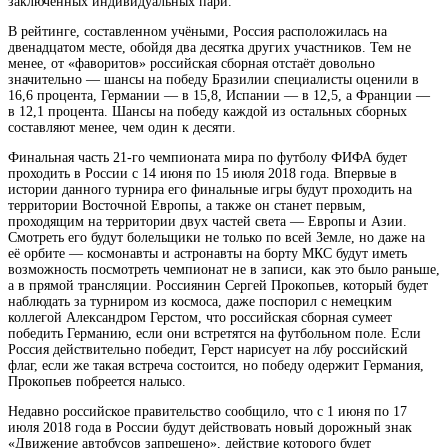
заключенных индивидуальных пари.
В рейтинге, составленном учёными, Россия расположилась на
двенадцатом месте, обойдя два десятка других участников. Тем не
менее, от «фаворитов» российская сборная отстаёт довольно
значительно — шансы на победу Бразилии специалисты оценили в
16,6 процента, Германии — в 15,8, Испании — в 12,5, а Франции —
в 12,1 процента. Шансы на победу каждой из остальных сборных
составляют менее, чем один к десяти.
Финальная часть 21-го чемпионата мира по футболу ФИФА будет
проходить в России с 14 июня по 15 июля 2018 года. Впервые в
истории данного турнира его финальные игры будут проходить на
территории Восточной Европы, а также он станет первым,
проходящим на территории двух частей света — Европы и Азии.
Смотреть его будут болельщики не только по всей Земле, но даже на
её орбите — космонавты и астронавты на борту МКС будут иметь
возможность посмотреть чемпионат не в записи, как это было раньше,
а в прямой трансляции. Россиянин Сергей Прокопьев, который будет
наблюдать за турниром из космоса, даже поспорил с немецким
коллегой Александром Герстом, что российская сборная сумеет
победить Германию, если они встретятся на футбольном поле. Если
Россия действительно победит, Герст нарисует на лбу российский
флаг, если же такая встреча состоится, но победу одержит Германия,
Прокопьев побреется налысо.
Недавно российское правительство сообщило, что с 1 июня по 17
июля 2018 года в России будут действовать новый дорожный знак
«Движение автобусов запрещено», действие которого будет