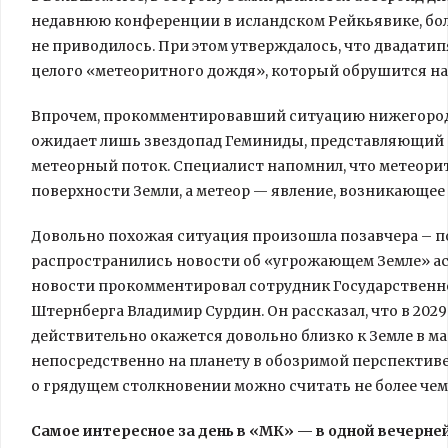
недавнюю конференции в исландском Рейкьявике, бо
не приводилось. При этом утверждалось, что двадат
целого «метеоритного дождя», который обрушится на
Впрочем, прокомментировавший ситуацию нижегородск
ожидает лишь звездопад Геминиды, представляющий 
метеорный поток. Специалист напомнил, что метеорит
поверхности Земли, а метеор — явление, возникающее 
Довольно похожая ситуация произошла позавчера – по
распространились новости об «угрожающем Земле» а
новости прокомментировал сотрудник Государственно
Штернберга Владимир Сурдин. Он рассказал, что в 2029 
действительно окажется довольно близко к Земле в ма
непосредственно на планету в обозримой перспективе
о грядущем столкновении можно считать не более че
Самое интересное за день в «МК» — в одной вечерней