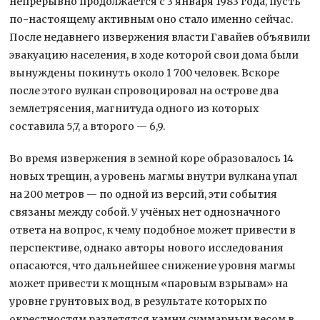
непрерывно продолжается с 3 января 1983 года, пусть
по-настоящему активным оно стало именно сейчас.
После недавнего извержения власти Гавайев объявили
эвакуацию населения, в ходе которой свои дома были
вынуждены покинуть около 1 700 человек. Вскоре
после этого вулкан спровоцировал на острове два
землетрясения, магнитуда одного из которых
составила 5,7, а второго — 6,9.
Во время извержения в земной коре образовалось 14
новых трещин, а уровень магмы внутри вулкана упал
на 200 метров — по одной из версий, эти события
связаны между собой. У учёных нет однозначного
ответа на вопрос, к чему подобное может привести в
перспективе, однако авторы нового исследования
опасаются, что дальнейшее снижение уровня магмы
может привести к мощным «паровым взрывам» на
уровне грунтовых вод, в результате которых по
окрестностям разлетятся камни суммарным весом в