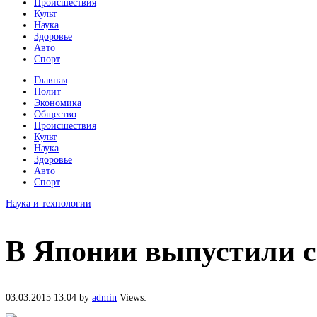
Происшествия
Культ
Наука
Здоровье
Авто
Спорт
Главная
Полит
Экономика
Общество
Происшествия
Культ
Наука
Здоровье
Авто
Спорт
Наука и технологии
В Японии выпустили с
03.03.2015 13:04
by
admin
Views: