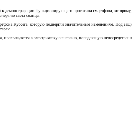
ой к демонстрарации функционирующего прототипа смартфона, которому, 
т энергию
света солнца.
ртфона Kyocera, которую подвергли значительным изменениям. Под защи
тарею.
ана, превращаются в электрическую энергию, попадающую непосредствен