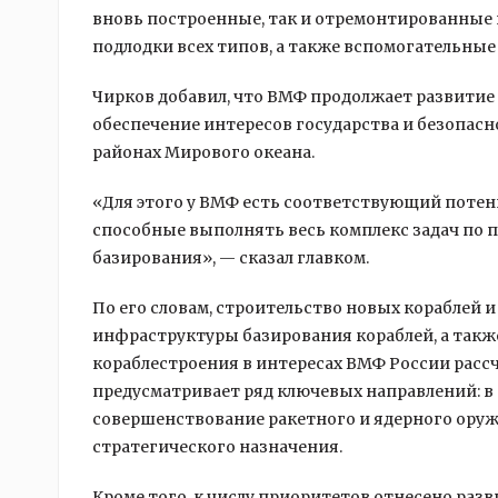
вновь построенные, так и отремонтированные 
подлодки всех типов, а также вспомогательные 
Чирков добавил, что ВМФ продолжает развитие 
обеспечение интересов государства и безопасн
районах Мирового океана.
«Для этого у ВМФ есть соответствующий потен
способные выполнять весь комплекс задач по 
базирования», — сказал главком.
По его словам, строительство новых кораблей 
инфраструктуры базирования кораблей, а такж
кораблестроения в интересах ВМФ России рассчи
предусматривает ряд ключевых направлений: в 
совершенствование ракетного и ядерного ору
стратегического назначения.
Кроме того, к числу приоритетов отнесено раз