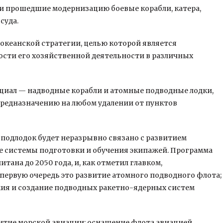
и прошедшие модернизацию боевые корабли, катера,
суда.
океанской стратегии, целью которой является
ости его хозяйственной деятельности в различных
циал — надводные корабли и атомные подводные лодки,
предназначению на любом удалении от пунктов
и подлодок будет неразрывно связано с развитием
е системы подготовки и обучения экипажей. Программа
тана до 2050 года, и, как отметил главком,
первую очередь это развитие атомного подводного флота;
жия и создание подводных ракетно-ядерных систем
витие морской авиации: оснащение флота авиацией