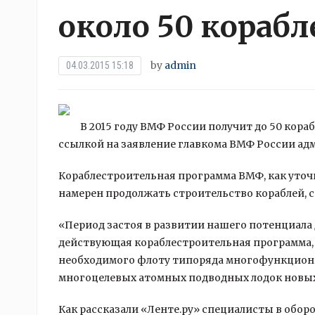
около 50 корабл
by
admin
04.03.2015 15:18
В 2015 году ВМФ России получит до 50 кора
ссылкой на заявление главкома ВМФ России ад
Кораблестроительная программа ВМФ, как уточн
намерен
продолжать строительство кораблей, с
«Период застоя в развитии нашего потенциала 
действующая кораблестроительная программа,
необходимого флоту типоряда многофункциона
многоцелевых атомных подводных лодок новых
Как рассказали «Ленте.ру» специалисты в обор