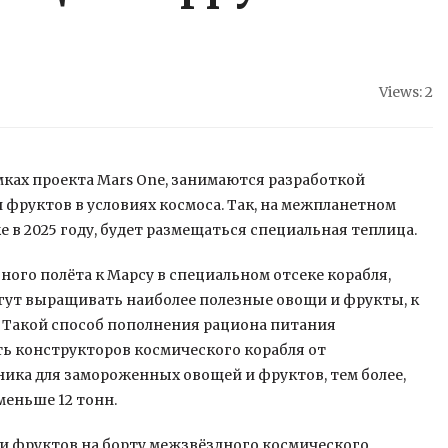
Views: 2
мках проекта Mars One, занимаются разработкой
фруктов в условиях космоса. Так, на межпланетном
е в 2025 году, будет размещаться специальная
теплица.
ного полёта к Марсу в специальном отсеке корабля,
гут выращивать наиболее полезные овощи и фрукты, к
 Такой способ пополнения рациона питания
ь конструкторов космического корабля от
ика для замороженных овощей и фруктов, тем более,
меньше 12 тонн.
и фруктов на борту межзвёздного космического