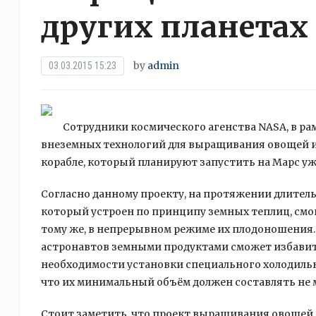
других планетах
by
admin
03.03.2015 15:23
Сотрудники космического агенства NASA, в ра
внеземных технологий для выращивания овощей и 
корабле, который планируют запустить на Марс уж
Согласно данному проекту, на протяжении длитель
который устроен по принципу земных теплиц, смо
тому же, в непрерывном режиме их плодоношения.
астронавтов земными продуктами сможет избавит
необходимости установки специального холодильн
что их минимальный объём должен составлять не 
Стоит заметить, что проект выращивания овощей 