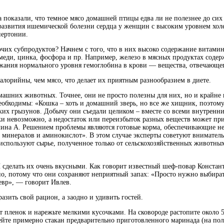
оказали, что темное мясо домашней птицы едва ли не полезнее до сих п
развития ишемической болезни сердца у женщин с высоким уровнем холе
пертонии.
очих субпродуктов? Начнем с того, что в них высоко содержание витамин
меди, цинка, фосфора и пр. Например, железо в мясных продуктах содер
жания нормального уровня гемоглобина в крови — вещества, отвечающего 
калорийны, чем мясо, что делает их приятным разнообразием в диете.
машних животных. Точнее, они не просто полезны для них, но и крайне 
еобходимы: «Кошка – хоть и домашний зверь, но все же хищник, поэтом
лких грызунов. Добычу они съедали целиком – вместе со всеми внутренн
и невозможно, а недостаток или переизбыток разных веществ может при
мина А. Решением проблемы являются готовые корма, обеспечивающие не
минералов и аминокислот». В этом случае эксперты советуют вниматель
используют сырье, полученное только от сельскохозяйственных животны
И сделать их очень вкусными. Как говорит известный шеф-повар Констан
жно, потому что они сохраняют неприятный запах: «Просто нужно выбира
девр», — говорит Ивлев.
азить свой рацион, а заодно и удивить гостей.
 пленок и нарежьте мелкими кусочками. На сковороде растопите около 50
алейте примерно стакан предварительно приготовленного маринада (на п