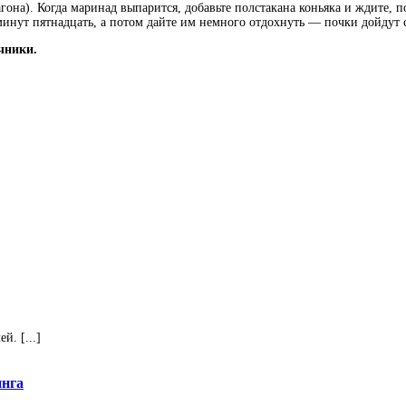
рагона). Когда маринад выпарится, добавьте полстакана коньяка и ждите,
минут пятнадцать, а потом дайте им немного отдохнуть — почки дойдут 
чники.
. [...]
инга