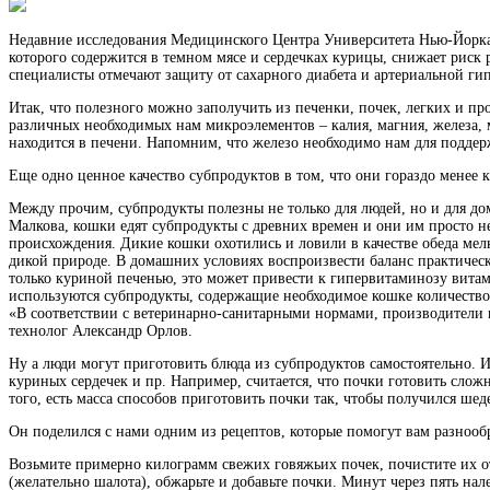
Недавние исследования Медицинского Центра Университета Нью-Йорка п
которого содержится в темном мясе и сердечках курицы, снижает риск
специалисты отмечают защиту от сахарного диабета и артериальной ги
Итак, что полезного можно заполучить из печенки, почек, легких и пр
различных необходимых нам микроэлементов – калия, магния, железа, 
находится в печени. Напомним, что железо необходимо нам для поддер
Еще одно ценное качество субпродуктов в том, что они гораздо менее 
Между прочим, субпродукты полезны не только для людей, но и для до
Малкова, кошки едят субпродукты с древних времен и они им просто н
происхождения. Дикие кошки охотились и ловили в качестве обеда ме
дикой природе. В домашних условиях воспроизвести баланс практическ
только куриной печенью, это может привести к гипервитаминозу вита
используются субпродукты, содержащие необходимое кошке количество 
«В соответствии с ветеринарно-санитарными нормами, производители 
технолог Александр Орлов.
Ну а люди могут приготовить блюда из субпродуктов самостоятельно. 
куриных сердечек и пр. Например, считается, что почки готовить сло
того, есть масса способов приготовить почки так, чтобы получился ше
Он поделился с нами одним из рецептов, которые помогут вам разнообр
Возьмите примерно килограмм свежих говяжьих почек, почистите их от
(желательно шалота), обжарьте и добавьте почки. Минут через пять н