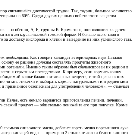
ор считавшейся диетической грудки. Так, таурин, большое количество
стерина на 60%. Среди других ценных свойств этого вещества
ов — особенно, А, Е, группы В. Кроме того, они являются кладезем
жится в легкоусваиваемой гемовой форме. И больше всего такого
за доставку кислорода в клетки и выведение из них углекислого газа.
им необходимы. Как говорит кандидат ветеринарных наук Наталья
у основу ее рациона должны составлять продукты животного
ими органами. Именно таким образом был сбалансирован их рацион в
вести к серьезным последствиям. К примеру, если кормить кошку
обходимый кошке баланс питательных веществ, с этой целью в них
но читать этикетки и выбирать корма с натуральными ингредиентами
х и признанное безопасным для употребления человеком», — отмечает
тин Ивлев, есть немало вариантов приготовления печени, печенки,
ть свежий продукт — обязательно понюхайте его при покупке. Кроме
 граммов сливочного масла, добавьте горсть мелко порезанного лука
ол литра кипящей воды — примерно 2 столовые ложки белого винного