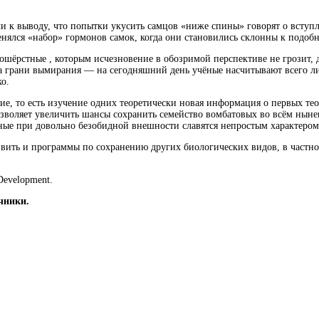
 к выводу, что попытки укусить самцов «ниже спины» говорят о вступл
менялся
«набор» гормонов самок, когда они становились склонны к подоб
ошёрстные , которым исчезновение в обозримой перспективе не грозит,
а грани вымирания — на сегодняшний день учёные насчитывают всего ли
о.
ие, то есть изучение одних теоретически новая информация о первых те
озволяет увеличить шансы сохранить семейство вомбатовых во всём нын
тные при довольно безобидной внешности славятся непростым характером
вить и программы по сохранению других биологических видов, в частно
Development.
чники.