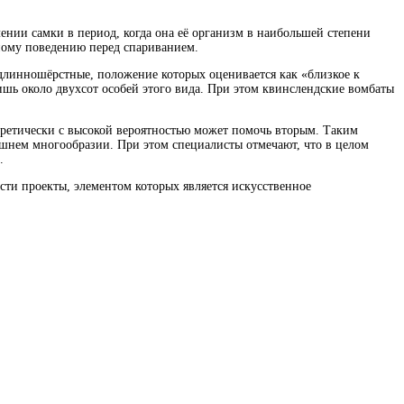
ении самки в период, когда она её организм в наибольшей степени
ному поведению перед спариванием.
 длинношёрстные, положение которых оценивается как «близкое к
шь около двухсот особей этого вида. При этом квинслендские вомбаты
оретически с высокой вероятностью может помочь вторым. Таким
ешнем многообразии. При этом специалисты отмечают, что в целом
.
сти проекты, элементом которых является искусственное