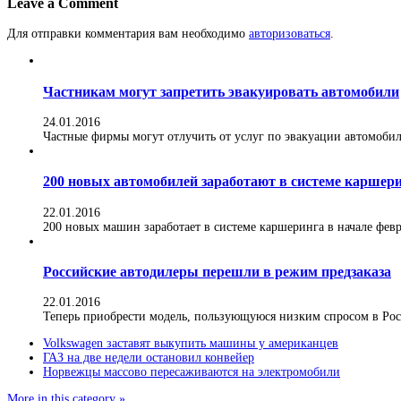
Leave a Comment
Для отправки комментария вам необходимо
авторизоваться
.
Частникам могут запретить эвакуировать автомобили
24.01.2016
Частные фирмы могут отлучить от услуг по эвакуации автомобилей
200 новых автомобилей заработают в системе каршер
22.01.2016
200 новых машин заработает в системе каршеринга в начале февра
Российские автодилеры перешли в режим предзаказа
22.01.2016
Теперь приобрести модель, пользующуюся низким спросом в Росс
Volkswagen заставят выкупить машины у американцев
ГАЗ на две недели остановил конвейер
Норвежцы массово пересаживаются на электромобили
More in this category »