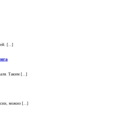
. [...]
инга
ля. Таким [...]
ии, можно [...]