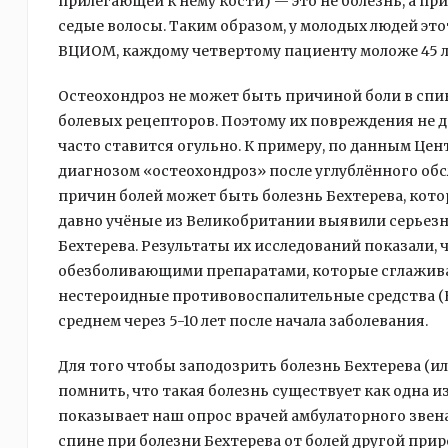
прилегающей к нему кости) — это не болезнь, а пр
седые волосы. Таким образом, у молодых людей это
ВЦИОМ, каждому четвертому пациенту моложе 45 л
Остеохондроз не может быть причиной боли в спин
болевых рецепторов. Поэтому их повреждения не 
часто ставится огульно. К примеру, по данным Це
диагнозом «остеохондроз» после углублённого обс
причин болей может быть болезнь Бехтерева, котор
давно учёные из Великобритании выявили серьез
Бехтерева. Результаты их исследований показали
обезболивающими препаратами, которые сглажива
нестероидные противовоспалительные средства (Н
среднем через 5-10 лет после начала заболевания.
Для того чтобы заподозрить болезнь Бехтерева (и
помнить, что такая болезнь существует как одна из
показывает наш опрос врачей амбулаторного звена,
спине при болезни Бехтерева от болей другой прир