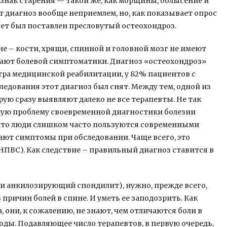
изнак старения — такой же, как морщины, облысение и
т диагноз вообще неприемлем, но, как показывает опрос
ет был поставлен пресловутый остеохондроз.
е – кости, хрящи, спинной и головной мозг не имеют
дают болевой симптоматики. Диагноз «остеохондроз»
нтра медицинской реабилитации, у 82% пациентов с
ледования этот диагноз был снят. Между тем, одной из
ую сразу выявляют далеко не все терапевты. Не так
ную проблему своевременной диагностики болезни
, что люди слишком часто пользуются современными
ют симптомы при обследовании. Чаще всего, это
ПВС). Как следствие – правильный диагноз ставится в
ли анкилозирующий спондилит), нужно, прежде всего,
 причин болей в спине. И уметь ее заподозрить. Как
 они, к сожалению, не знают, чем отличаются боли в
оды. Подавляющее число терапевтов, в первую очередь,