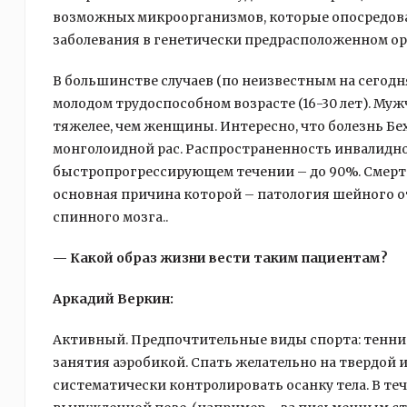
возможных микроорганизмов, которые опосредова
заболевания в генетически предрасположенном ор
В большинстве случаев (по неизвестным на сегод
молодом трудоспособном возрасте (16-30 лет). Муж
тяжелее, чем женщины. Интересно, что болезнь Бе
монголоидной рас. Распространенность инвалиднос
быстропрогрессирующем течении – до 90%. Смерт
основная причина которой – патология шейного о
спинного мозга..
— Какой образ жизни вести таким пациентам?
Аркадий Веркин:
Активный. Предпочтительные виды спорта: теннис
занятия аэробикой. Спать желательно на твердой 
систематически контролировать осанку тела. В те