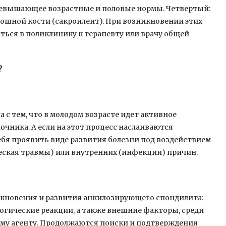
превышающее возрастные и половые нормы. Четвертый:
дошной кости (сакроилеит). При возникновении этих
иться в поликлинику к терапевту или врачу общей
?
 с тем, что в молодом возрасте идет активное
ника. А если на этот процесс наслаиваются
ебя проявить виде развития болезни под воздействием
еская травмы) или внутренних (инфекции) причин.
икновения и развития анкилозирующего спондилита:
гические реакции, а также внешние факторы, среди
му агенту. Продолжаются поиски и подтверждения