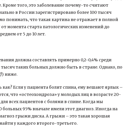
. Кроме того, это заболевание почему-то считают
циально в России зарегистрировано более 100 тысяч
мо понимать, что такая картина не отражает в полной
 от момента старта патологических изменений до
днем от 5 до 10 лет.
евания должна составлять примерно 0,2-0,4% среди
0 тысяч таких больных должно быть в стране. Однако, по
!) ниже.
ь как? Если у пациента болит спина, ему вешают ярлык –
ся, что «остеохондроза» у молодых лиц в возрасте 20-
для всех пациентов с болями в спине. Когда мы
 больных 95% вначале имели этот диагноз. Иногда на
иагноз грыжи диска. А грыжи – это такая хорошая
 найти у каждого второго-третьего.