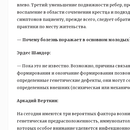
влево. Третий: уменьшение подвижности ребер, 
воспаление в области сочленения крестца и подвз
симптомов пациенту, прежде всего, следует обрат
практики по месту жительства.
— Почему болезнь поражает в основном молодых
Эрдес Шандор:
— Пока это не известно. Возможно, причина связана
формирования и окончание формирования позвоноч
определенные генетические дефекты, они могут с
определенных внешних (психическая или механич
Аркадий Верткин:
На сегодня имеются три вероятных фактора возн
генетическая предрасположенность, иммунопатоло
которых особое внимание уделяется инфекционно