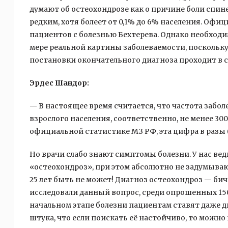
думают об остеохондрозе как о причине боли спине
редким, хотя болеет от 0,1% до 6% населения. Офи
пациентов с болезнью Бехтерева. Однако необходи
мере реальной картины заболеваемости, поскольку
постановки окончательного диагноза проходит в сре
Эрдес Шандор:
— В настоящее время считается, что частота забол
взрослого населения, соответственно, не менее 30
официальной статистике МЗ РФ, эта цифра в разы (
Но врачи слабо знают симптомы болезни. У нас вед
«остеохондроз», при этом абсолютно не задумывают
25 лет быть не может! Диагноз остеохондроз — бич 
исследовали данный вопрос, среди опрошенных 150
начальном этапе болезни пациентам ставят даже д
штука, что если поискать её настойчиво, то можно