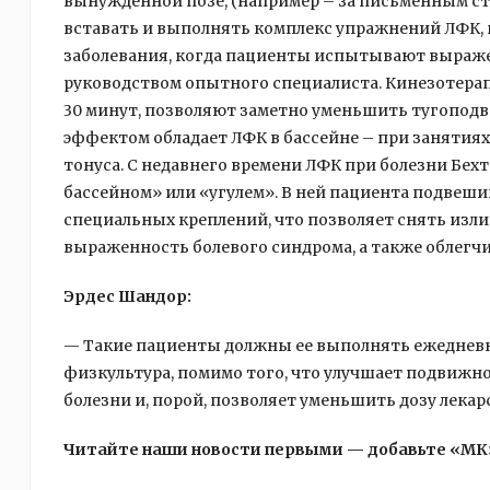
вынужденной позе, (например – за письменным сто
вставать и выполнять комплекс упражнений ЛФК, 
заболевания, когда пациенты испытывают выраже
руководством опытного специалиста. Кинезотерап
30 минут, позволяют заметно уменьшить тугопод
эффектом обладает ЛФК в бассейне – при занятия
тонуса. С недавнего времени ЛФК при болезни Бех
бассейном» или «угулем». В ней пациента подвеш
специальных креплений, что позволяет снять из
выраженность болевого синдрома, а также облег
Эрдес Шандор:
— Такие пациенты должны ее выполнять ежедневно,
физкультура, помимо того, что улучшает подвижн
болезни и, порой, позволяет уменьшить дозу лека
Читайте наши новости первыми — добавьте «МК