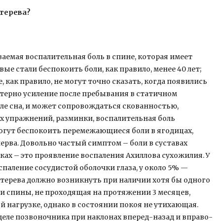
терева?
емая воспалительная боль в спине, которая имеет
ые стали беспокоить боли, как правило, менее 40 лет;
 как правило, не могут точно сказать, когда появились
актерно усиление после пребывания в статичном
осле сна, и может сопровождаться скованностью,
х упражнений, разминки, воспалительная боль
могут беспокоить перемежающиеся боли в ягодицах,
ерва. Довольно частый симптом – боли в суставах
тках – это проявление воспаления Ахиллова сухожилия. У
паление сосудистой оболочки глаза, у около 5% —
хтерева должно возникнуть при наличии хотя бы одного
ти спины, не проходящая на протяжении 3 месяцев,
 нагрузке, однако в состоянии покоя не утихающая.
еле позвоночника при наклонах вперед-назад и вправо-