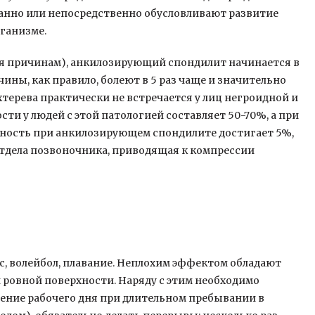
нно или непосредственно обусловливают развитие
ганизме.
ня причинам), анкилозирующий спондилит начинается в
чины, как правило, болеют в 5 раз чаще и значительно
хтерева практически не встречается у лиц негроидной и
ти у людей с этой патологией составляет 50-70%, а при
ность при анкилозирующем спондилите достигает 5%,
тдела позвоночника, приводящая к компрессии
, волейбол, плавание. Неплохим эффектом обладают
и ровной поверхности. Наряду с этим необходимо
чение рабочего дня при длительном пребывании в