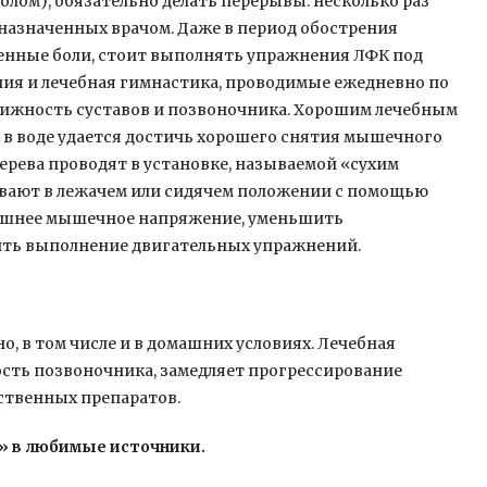
лом), обязательно делать перерывы: несколько раз
назначенных врачом. Даже в период обострения
нные боли, стоит выполнять упражнения ЛФК под
ия и лечебная гимнастика, проводимые ежедневно по
вижность суставов и позвоночника. Хорошим лечебным
х в воде удается достичь хорошего снятия мышечного
терева проводят в установке, называемой «сухим
ивают в лежачем или сидячем положении с помощью
лишнее мышечное напряжение, уменьшить
чить выполнение двигательных упражнений.
 в том числе и в домашних условиях. Лечебная
ость позвоночника, замедляет прогрессирование
рственных препаратов.
» в любимые источники.