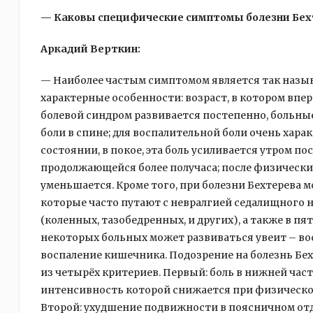
— Каковы специфические симптомы болезни Бех
Аркадий Верткин:
— Наиболее частым симптомом является так называ
характерные особенности: возраст, в котором вперв
болевой синдром развивается постепенно, больные,
боли в спине; для воспалительной боли очень хар
состоянии, в покое, эта боль усиливается утром п
продолжающейся более получаса; после физически
уменьшается. Кроме того, при болезни Бехтерева 
которые часто путают с невралгией седалищного н
(коленных, тазобедренных, и других), а также в пя
некоторых больных может развиваться увеит – вос
воспаление кишечника. Подозрение на болезнь Бе
из четырёх критериев. Первый: боль в нижней час
интенсивность которой снижается при физической
Второй: ухудшение подвижности в поясничном отд